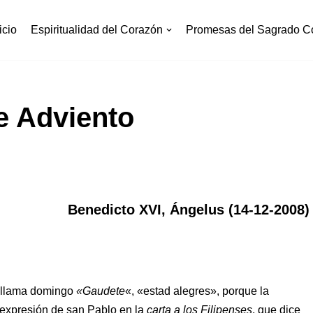
icio
Espiritualidad del Corazón
Promesas del Sagrado C
e Adviento
Benedicto XVI,
Ángelus (14-12-2008)
e llama domingo
«Gaudete
«, «estad alegres», porque la
 expresión de san Pablo en la
carta a los Filipenses
, que dice