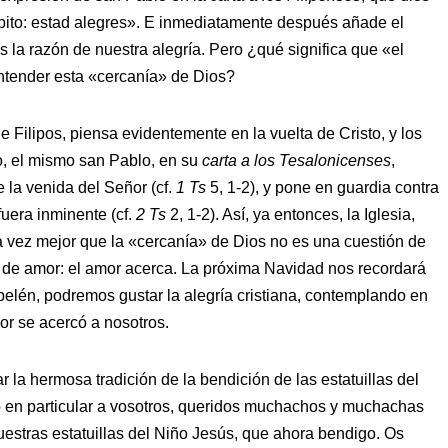
repito: estad alegres». E inmediatamente después añade el
es la razón de nuestra alegría. Pero ¿qué significa que «el
tender esta «cercanía» de Dios?
 de Filipos, piensa evidentemente en la vuelta de Cristo, y los
o, el mismo san Pablo, en su
carta a los Tesalonicenses
,
la venida del Señor (cf.
1 Ts
5, 1-2), y pone en guardia contra
fuera inminente (cf.
2 Ts
2, 1-2). Así, ya entonces, la Iglesia,
a vez mejor que la «cercanía» de Dios no es una cuestión de
 de amor: el amor acerca. La próxima Navidad nos recordará
 belén, podremos gustar la alegría cristiana, contemplando en
or se acercó a nosotros.
r la hermosa tradición de la bendición de las estatuillas del
o en particular a vosotros, queridos muchachos y muchachas
stras estatuillas del Niño Jesús, que ahora bendigo. Os