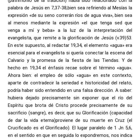
(patrimonio de la tradición) había sido relacionado con la
palabra de Jesús en 7,37-38,bien sea refiriendo al Mesías la
expresión «de su seno correrán ríos de agua viva», bien sea
al menos mediante la expresión «el que tenga sed que
venga a mí y beba» a la luz de la interpretación del
evangelista, que remite a la glorificación de Jesús (v.39)53.
En este supuesto, al redactar 19,34, el elemento «agua» era
esencial para el evangelista si quería conectar la escena del
Calvario y la promesa de la fiesta de las Tiendas. Y de
hecho en 19,34 el énfasis recae sobre el término «agua».
Ahora bien: el empleo de sólo «agua» en este contexto,
aparte de contradecir la seriedad e historicidad del relato,
podría haber sido entendido en una falsa dirección. A saber:
hubiera dejado precisamente sin exponer que el río del
Espíritu que brota dé Cristo procede precisamente de su
sacrificio (sangre), es decir, que su Glorificación (capacidad
de dar la vida eterna)proviene de su muerte en Cruz (el
Crucificado es el Glorificado). El lugar paralelo de 1 Jn 5,6,
en el sentido en que en seguida lo expondremos, nos indica