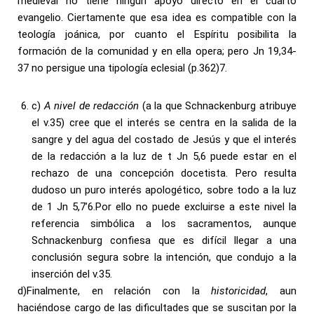
medieval no tiene ningún apoyo directo en el cuarto
evangelio. Ciertamente que esa idea es compatible con la
teología joánica, por cuanto el Espíritu posibilita la
formación de la comunidad y en ella opera; pero Jn 19,34-
37 no persigue una tipología eclesial (p.362)7.
c)
A nivel de redacción
(a la que Schnackenburg atribuye
el v.35) cree que el interés se centra en la salida de la
sangre y del agua del costado de Jesús y que el interés
de la redacción a la luz de t Jn 5,6 puede estar en el
rechazo de una concepción docetista. Pero resulta
dudoso un puro interés apologético, sobre todo a la luz
de 1 Jn 5,7’6.Por ello no puede excluirse a este nivel la
referencia simbólica a los sacramentos, aunque
Schnackenburg confiesa que es difícil llegar a una
conclusión segura sobre la intención, que condujo a la
inserción del v.35.
d)Finalmente, en relación con la
historicidad
, aun
haciéndose cargo de las dificultades que se suscitan por la