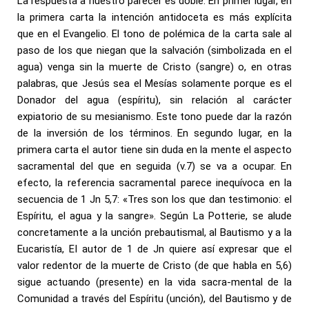
La respuesta a nuestro parecer es doble. En primer lugar, en
la primera carta la intención antidoceta es más explícita
que en el Evangelio. El tono de polémica de la carta sale al
paso de los que niegan que la salvación (simbolizada en el
agua) venga sin la muerte de Cristo (sangre) o, en otras
palabras, que Jesús sea el Mesías solamente porque es el
Donador del agua (espíritu), sin relación al carácter
expiatorio de su mesianismo. Este tono puede dar la razón
de la inversión de los términos. En segundo lugar, en la
primera carta el autor tiene sin duda en la mente el aspecto
sacramental del que en seguida (v.7) se va a ocupar. En
efecto, la referencia sacramental parece inequívoca en la
secuencia de 1 Jn 5,7: «Tres son los que dan testimonio: el
Espíritu, el agua y la sangre». Según La Potterie, se alude
concretamente a la unción prebautismal, al Bautismo y a la
Eucaristía, EI autor de 1 de Jn quiere así expresar que el
valor redentor de la muerte de Cristo (de que habla en 5,6)
sigue actuando (presente) en la vida sacra-mental de la
Comunidad a través del Espíritu (unción), del Bautismo y de