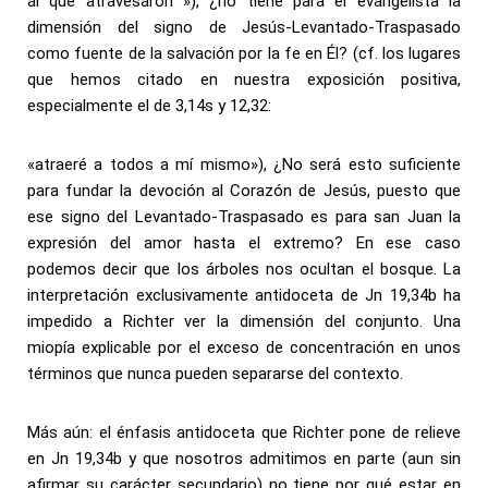
al que atravesaron »), ¿no tiene para el evangelista la
dimensión del signo de Jesús-Levantado-Traspasado
como fuente de la salvación por la fe en Él? (cf. los lugares
que hemos citado en nuestra exposición positiva,
especialmente el de 3,14s y 12,32:
«atraeré a todos a mí mismo»), ¿No será esto suficiente
para fundar la devoción al Corazón de Jesús, puesto que
ese signo del Levantado-Traspasado es para san Juan la
expresión del amor hasta el extremo? En ese caso
podemos decir que los árboles nos ocultan el bosque. La
interpretación exclusivamente antidoceta de Jn 19,34b ha
impedido a Richter ver la dimensión del conjunto. Una
miopía explicable por el exceso de concentración en unos
términos que nunca pueden separarse del contexto.
Más aún: el énfasis antidoceta que Richter pone de relieve
en Jn 19,34b y que nosotros admitimos en parte (aun sin
afirmar su carácter secundario) no tiene por qué estar en