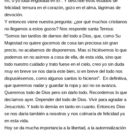
mí, o yo toda engolfada en Él”. Y describe esos estados de
felicidad: ternura en el corazón, gozo en el alma, lágrimas de
devoción.
Y entonces viene nuestra pregunta: ¿por qué muchos cristianos
no llegamos a estos gozos? Nos responde santa Teresa:
“Somos tan tardíos de darnos del todo a Dios, que, como Su
Majestad no quiere gocemos de cosa tan preciosa sin gran
precio, no acabamos de disponernos. Mas si hiciésemos lo que
podemos en no asirnos a cosa de ella, de esta vida, sino que
todo nuestro cuidado y trato fuese en el cielo, creo yo sin duda
muy en breve se nos daría este bien, si en breve del todo nos
dispusiésemos, como algunos santos lo hicieron”. En definitiva,
que queremos nadar y guardar la ropa y así no se avanza.
Queremos todo de Dios pero sin darlo todo. Recordemos lo que
decíamos ayer. Depender del todo de Dios. Vivir para agradar a
Jesucristo. Y todo lo demás en tanto en cuanto. Entonces Dios
se nos daría también a nosotros y nos colmaría de felicidad ya
en esta vida.
Hoy se da mucha importancia a la libertad, a la autorrealización