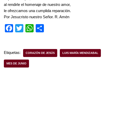
al rendirle el homenaje de nuestro amor,
le ofrezcamos una cumplida reparación.
Por Jesucristo nuestro Señor. R. Amén
F
T
W
S
a
wi
h
h
c
tt
at
ar
e
er
s
e
Etiquetas:
CORAZÓN DE JESÚS
LUIS MARÍA MENDIZABAL
b
A
MES DE JUNIO
o
p
o
p
k