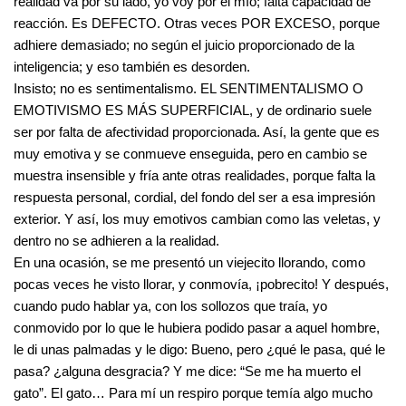
realidad va por su lado, yo voy por el mío; falta capacidad de
reacción. Es DEFECTO. Otras veces POR EXCESO, porque
adhiere demasiado; no según el juicio proporcionado de la
inteligencia; y eso también es desorden.
Insisto; no es sentimentalismo. EL SENTIMENTALISMO O
EMOTIVISMO ES MÁS SUPERFICIAL, y de ordinario suele
ser por falta de afectividad proporcionada. Así, la gente que es
muy emotiva y se conmueve enseguida, pero en cambio se
muestra insensible y fría ante otras realidades, porque falta la
respuesta personal, cordial, del fondo del ser a esa impresión
exterior. Y así, los muy emotivos cambian como las veletas, y
dentro no se adhieren a la realidad.
En una ocasión, se me presentó un viejecito llorando, como
pocas veces he visto llorar, y conmovía, ¡pobrecito! Y después,
cuando pudo hablar ya, con los sollozos que traía, yo
conmovido por lo que le hubiera podido pasar a aquel hombre,
le di unas palmadas y le digo: Bueno, pero ¿qué le pasa, qué le
pasa? ¿alguna desgracia? Y me dice: “Se me ha muerto el
gato”. El gato… Para mí un respiro porque temía algo mucho