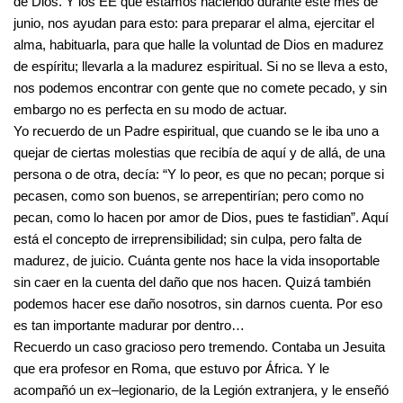
de Dios. Y los EE que estamos haciendo durante este mes de
junio, nos ayudan para esto: para preparar el alma, ejercitar el
alma, habituarla, para que halle la voluntad de Dios en madurez
de espíritu; llevarla a la madurez espiritual. Si no se lleva a esto,
nos podemos encontrar con gente que no comete pecado, y sin
embargo no es perfecta en su modo de actuar.
Yo recuerdo de un Padre espiritual, que cuando se le iba uno a
quejar de ciertas molestias que recibía de aquí y de allá, de una
persona o de otra, decía: “Y lo peor, es que no pecan; porque si
pecasen, como son buenos, se arrepentirían; pero como no
pecan, como lo hacen por amor de Dios, pues te fastidian”. Aquí
está el concepto de irreprensibilidad; sin culpa, pero falta de
madurez, de juicio. Cuánta gente nos hace la vida insoportable
sin caer en la cuenta del daño que nos hacen. Quizá también
podemos hacer ese daño nosotros, sin darnos cuenta. Por eso
es tan importante madurar por dentro…
Recuerdo un caso gracioso pero tremendo. Contaba un Jesuita
que era profesor en Roma, que estuvo por África. Y le
acompañó un ex–legionario, de la Legión extranjera, y le enseñó