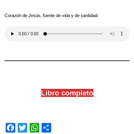
Corazón de Jesús, fuente de vida y de santidad:
Libro completo
F
T
W
S