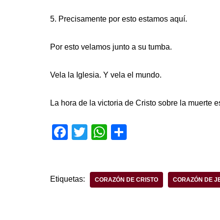
5. Precisamente por esto estamos aquí.
Por esto velamos junto a su tumba.
Vela la Iglesia. Y vela el mundo.
La hora de la victoria de Cristo sobre la muerte e
F
T
W
S
a
wi
h
h
c
tt
at
ar
e
er
s
e
Etiquetas:
CORAZÓN DE CRISTO
CORAZÓN DE J
b
A
o
p