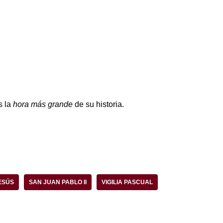
s la
hora más grande
de su historia.
ESÚS
SAN JUAN PABLO II
VIGILIA PASCUAL