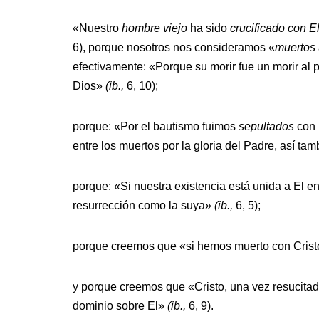
«Nuestro
hombre viejo
ha sido
crucificado con El
6), porque nosotros nos consideramos «
muertos
efectivamente: «Porque su morir fue un morir al p
Dios»
(ib.,
6, 10);
porque: «Por el bautismo fuimos
sepultados
con 
entre los muertos por la gloria del Padre, así ta
porque: «Si nuestra existencia está unida a El e
resurrección como la suya»
(ib.,
6, 5);
porque creemos que «si hemos muerto con Crist
y porque creemos que «Cristo, una vez resucitad
dominio sobre El»
(ib.,
6, 9).