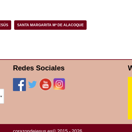
ESÚS
SANTA MARGARITA Mª DE ALACOQUE
Redes Sociales
W
corazondejesus.es© 2015 - 2026