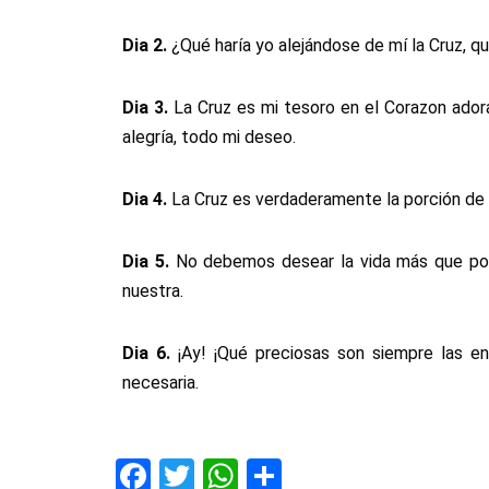
Dia
2.
¿Qué haría yo alejándose de mí la Cruz, q
Dia
3.
La Cruz es mi tesoro en el Corazon adora
alegría, todo mi deseo.
Dia 4.
La Cruz es verdaderamente la porción de 
Dia
5.
No debemos desear la vida más que por 
nuestra.
Dia 6.
¡Ay! ¡Qué preciosas son siempre las en
necesaria.
F
T
W
S