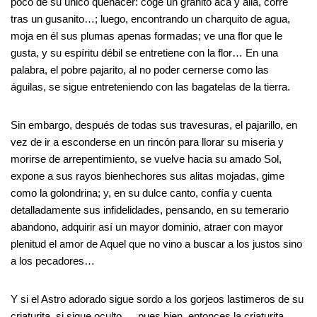
poco de su único quehacer: coge un granito acá y allá, corre
tras un gusanito…; luego, encontrando un charquito de agua,
moja en él sus plumas apenas formadas; ve una flor que le
gusta, y su espíritu débil se entretiene con la flor… En una
palabra, el pobre pajarito, al no poder cernerse como las
águilas, se sigue entreteniendo con las bagatelas de la tierra.
Sin embargo, después de todas sus travesuras, el pajarillo, en
vez de ir a esconderse en un rincón para llorar su miseria y
morirse de arrepentimiento, se vuelve hacia su amado Sol,
expone a sus rayos bienhechores sus alitas mojadas, gime
como la golondrina; y, en su dulce canto, confía y cuenta
detalladamente sus infidelidades, pensando, en su temerario
abandono, adquirir así un mayor dominio, atraer con mayor
plenitud el amor de Aquel que no vino a buscar a los justos sino
a los pecadores…
Y si el Astro adorado sigue sordo a los gorjeos lastimeros de su
criaturita, si sigue oculto…, pues bien, entonces la criaturita