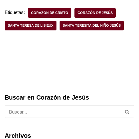
c
tt
at
ar
e
er
s
e
Etiquetas:
CORAZÓN DE CRISTO
CORAZÓN DE JESÚS
b
A
SANTA TERESA DE LISIEUX
SANTA TERESITA DEL NIÑO JESÚS
o
p
o
p
k
Buscar en Corazón de Jesús
Archivos