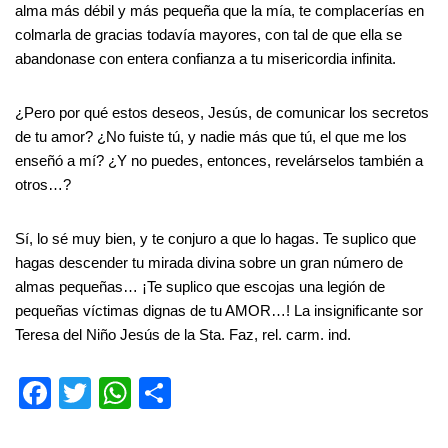
alma más débil y más pequeña que la mía, te complacerías en
colmarla de gracias todavía mayores, con tal de que ella se
abandonase con entera confianza a tu misericordia infinita.
¿Pero por qué estos deseos, Jesús, de comunicar los secretos
de tu amor? ¿No fuiste tú, y nadie más que tú, el que me los
enseñó a mí? ¿Y no puedes, entonces, revelárselos también a
otros…?
Sí, lo sé muy bien, y te conjuro a que lo hagas. Te suplico que
hagas descender tu mirada divina sobre un gran número de
almas pequeñas… ¡Te suplico que escojas una legión de
pequeñas víctimas dignas de tu AMOR…! La insignificante sor
Teresa del Niño Jesús de la Sta. Faz, rel. carm. ind.
F
T
W
S
a
wi
h
h