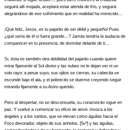
seguirá allí mojada, aceptará estar aterida de frío, y seguirá
alegrándose de ese sufrimiento que en realidad ha merecido…
¡Qué feliz, Jesús, es tu pajarito de ser débil y pequeño! Pues
¿qué sería de él si fuera grande…? Jamás tendría la audacia de
comparecer en tu presencia, de dormitar delante de ti…
Sí, ésta es también otra debilidad del pajarito cuando quiere
mirar fijamente al Sol divino y las nubes no le dejan ver ni un
solo rayo: a pesar suyo, sus ojitos se cierran, su cabecita se
esconde bajo el ala, y el pobrecito se duerme creyendo seguir
mirando fijamente a su Astro querido.
Pero al despertar, no se desconsuela, su corazoncito sigue en
paz. Y vuelve a comenzar su oficio de amor. Invoca a los
ángeles y a los santos, que se elevan como águilas hacia el
Foco devorador, objeto de sus anhelos, [5vº] y las águilas,