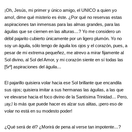
¡Oh, Jesús, mi primer y único amigo, el UNICO a quien yo
amo!, dime qué misterio es éste. ¿Por qué no reservas estas
aspiraciones tan inmensas para las almas grandes, para las
águilas que se ciernen en las alturas…? Yo me considero un
débil pajarito cubierto únicamente por un ligero plumón. Yo no
soy un águila, sólo tengo de águila los ojos y el corazón, pues, a
pesar de mi extrema pequeñez, me atrevo a mirar fijamente al
Sol divino, al Sol del Amor, y mi corazón siente en sí todas las
[5rº] aspiraciones del águila…
El pajarillo quisiera volar hacia ese Sol brillante que encandila
sus ojos; quisiera imitar a sus hermanas las águilas, a las que
ve elevarse hacia el foco divino de la Santísima Trinidad… Pero,
¡ay,! lo más que puede hacer es alzar sus alitas, ¡pero eso de
volar no está en su modesto poder!
¿Qué será de él? ¿Morirá de pena al verse tan impotente…?