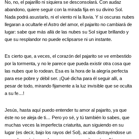
No, no, el pajarillo ni siquiera se desconsolará. Con audaz
abandono, quiere seguir con la mirada fija en su divino Sol.
Nada podrá asustarlo, ni el viento ni la lluvia. Y si oscuras nubes
llegaran a ocultarle el Astro del amor, el pajarito no cambiará de
lugar: sabe que más allá de las nubes su Sol sigue brillando y
que su resplandor no puede eclipsarse ni un instante.
Es cierto que, a veces, el corazón del pajarito se ve embestido
por la tormenta, y no le parece que pueda existir otra cosa que
las nubes que lo rodean. Esa es la hora de la alegría perfecta
para ese pobre y débil ser. ¡Qué dicha para él seguir allí, a
pesar de todo, mirando fijamente a la luz invisible que se oculta
a su fe…!
Jesús, hasta aquí puedo entender tu amor al pajarito, ya que
éste no se aleja de ti… Pero yo sé, y tú también lo sabes, que
muchas veces la imperfecta criaturita, aun siguiendo en su
lugar (es decir, bajo los rayos del Sol), acaba distrayéndose un