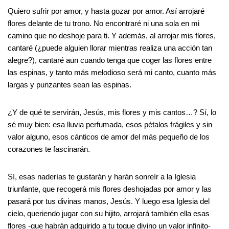
Quiero sufrir por amor, y hasta gozar por amor. Así arrojaré
flores delante de tu trono. No encontraré ni una sola en mi
camino que no deshoje para ti. Y además, al arrojar mis flores,
cantaré (¿puede alguien llorar mientras realiza una acción tan
alegre?), cantaré aun cuando tenga que coger las flores entre
las espinas, y tanto más melodioso será mi canto, cuanto más
largas y punzantes sean las espinas.
¿Y de qué te servirán, Jesús, mis flores y mis cantos…? Sí, lo
sé muy bien: esa lluvia perfumada, esos pétalos frágiles y sin
valor alguno, esos cánticos de amor del más pequeño de los
corazones te fascinarán.
Sí, esas naderías te gustarán y harán sonreír a la Iglesia
triunfante, que recogerá mis flores deshojadas por amor y las
pasará por tus divinas manos, Jesús. Y luego esa Iglesia del
cielo, queriendo jugar con su hijito, arrojará también ella esas
flores -que habrán adquirido a tu toque divino un valor infinito-