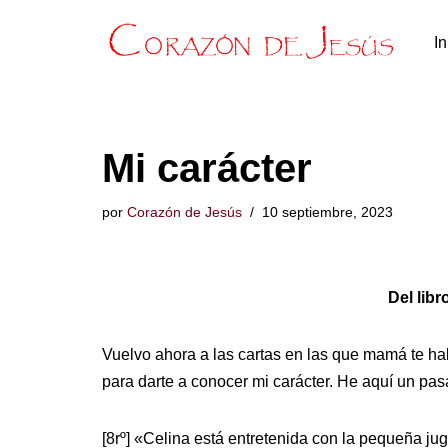
In
Saltar
al
contenido
Mi carácter
por
Corazón de Jesús
10 septiembre, 2023
Del li
Vuelvo ahora a las cartas en las que mamá te ha
para darte a conocer mi carácter. He aquí un pasa
[8rº] «Celina está entretenida con la pequeña ju