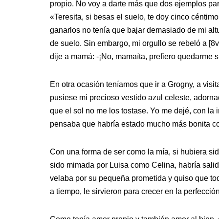
propio. No voy a darte más que dos ejemplos pa
«Teresita, si besas el suelo, te doy cinco céntim
ganarlos no tenía que bajar demasiado de mi al
de suelo. Sin embargo, mi orgullo se rebeló a [8v
dije a mamá: -¡No, mamaíta, prefiero quedarme s
En otra ocasión teníamos que ir a Grogny, a visi
pusiese mi precioso vestido azul celeste, adorna
que el sol no me los tostase. Yo me dejé, con la 
pensaba que habría estado mucho más bonita con 
Con una forma de ser como la mía, si hubiera sid
sido mimada por Luisa como Celina, habría sali
velaba por su pequeña prometida y quiso que tod
a tiempo, le sirvieron para crecer en la perfecci