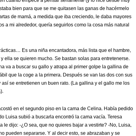
 en cuanto empecé a pensar seriamente (y lo hice desde muy
staba bien para que se me quitasen las ganas de hacérmelo
artas de mamá, a medida que iba creciendo, le daba mayores
 a mi alrededor, quería seguirlos como la cosa más natural
rácticas… Es una niña encantadora, más lista que el hambre,
 y ella se quieren mucho. Se bastan solas para entretenerse.
 va a buscar su gallo y atrapa al primer golpe la gallina de
hábil que la coge a la primera. Después se van las dos con sus
 así se entretienen un buen rato. (La gallina y el gallo me los
).
acostó en el segundo piso en la cama de Celina. Había pedido
ndo Luisa subió a buscarla encontró la cama vacía. Teresa
 le dijo: -¿O sea, que no quieres bajar a vestirte? -No, Luisa,
no pueden separarse. Y al decir esto, se abrazaban y se