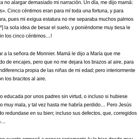
ra no alargar demasiado mi narración. Un día, me dijo mamá:
os». Cinco céntimos eran para mí toda una fortuna, y para
tura, pues mi exigua estatura no me separaba muchos palmos
º] la sola idea de besar el suelo, y poniéndome muy tiesa le
in los cinco céntimos…!
tar a la señora de Monnier. Mamá le dijo a María que me
do de encajes, pero que no me dejara los brazos al aire, para
indiferencia propia de las niñas de mi edad; pero interiormente
los bracitos al aire.
o educada por unos padres sin virtud, o incluso si hubiese
do muy mala, y tal vez hasta me habría perdido… Pero Jesús
o redundase en su bien; incluso sus defectos, que, corregidos
ón…