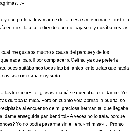
s lágrimas…»
a, y que prefería levantarme de la mesa sin terminar el postre a
vía en mi silla alta, pidiendo que me bajasen, y nos íbamos las
o cual me gustaba mucho a causa del parque y de los
ue nada iba allí por complacer a Celina, ya que prefería
as, pues quitábamos todas las brillantes lentejuelas que había
e nos las compraba muy serio.
a las funciones religiosas, mamá se quedaba a cuidarme. Yo
as duraba la misa. Pero en cuanto veía abrirse la puerta, se
precipitaba al encuentro de mi preciosa hermanita, que llegaba
a, dame enseguida pan bendito!» A veces no lo traía, porque
onces? Yo no podía pasarme sin él, era «mi misa»… Pronto