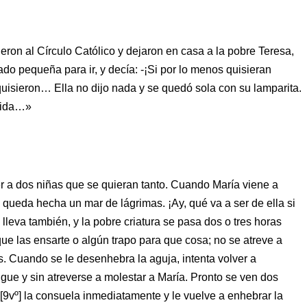
ueron al Círculo Católico y dejaron en casa a la pobre Teresa,
o pequeña para ir, y decía: -¡Si por lo menos quisieran
isieron… Ella no dijo nada y se quedó sola con su lamparita.
mida…»
er a dos niñas que se quieran tanto. Cuando María viene a
e queda hecha un mar de lágrimas. ¡Ay, qué va a ser de ella si
leva también, y la pobre criatura se pasa dos o tres horas
ue las ensarte o algún trapo para que cosa; no se atreve a
s. Cuando se le desenhebra la aguja, intenta volver a
igue y sin atreverse a molestar a María. Pronto se ven dos
[9vº] la consuela inmediatamente y le vuelve a enhebrar la