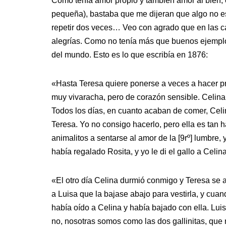
Como tenía amor propio y también amor al bien,
pequeña), bastaba que me dijeran que algo no e
repetir dos veces… Veo con agrado que en las c
alegrías. Como no tenía más que buenos ejemplos
del mundo. Esto es lo que escribía en 1876:
«Hasta Teresa quiere ponerse a veces a hacer p
muy vivaracha, pero de corazón sensible. Celina
Todos los días, en cuanto acaban de comer, Celina
Teresa. Yo no consigo hacerlo, pero ella es tan 
animalitos a sentarse al amor de la [9rº] lumbre, y
había regalado Rosita, y yo le di el gallo a Celina
«El otro día Celina durmió conmigo y Teresa se 
a Luisa que la bajase abajo para vestirla, y cua
había oído a Celina y había bajado con ella. Luisa
no, nosotras somos como las dos gallinitas, que 