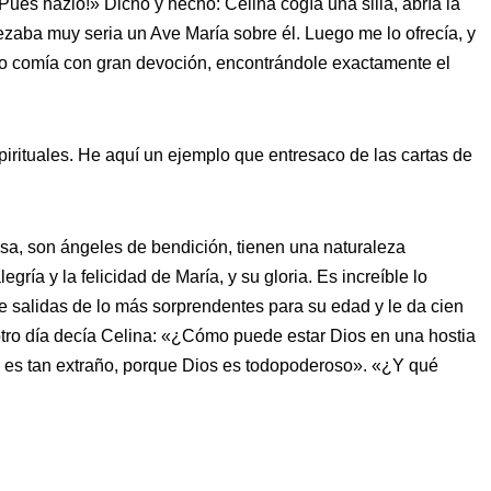
Pues hazlo!» Dicho y hecho: Celina cogía una silla, abría la
ezaba muy seria un Ave María sobre él. Luego me lo ofrecía, y
, lo comía con gran devoción, encontrándole exactamente el
irituales. He aquí un ejemplo que entresaco de las cartas de
sa, son ángeles de bendición, tienen una naturaleza
gría y la felicidad de María, y su gloria. Es increíble lo
ne salidas de lo más sorprendentes para su edad y le da cien
 otro día decía Celina: «¿Cómo puede estar Dios en una hostia
 es tan extraño, porque Dios es todopoderoso». «¿Y qué