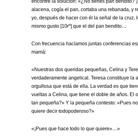
encontré la solución: «¿No tienes pan bendito? ¡
alacena, cogía el pan, cortaba una rebanada, y r
yo, después de hacer con él la señal de la cruz
mismo gusto [10rº] que el del pan bendito…
Con frecuencia hacíamos juntas conferencias esp
mamá:
«Nuestras dos queridas pequeñas, Celina y Tere
verdaderamente angelical. Teresa constituye la ale
orgullosa que está de ella. La verdad es que tie
vueltas a Celina, que tiene el doble de años. El
tan pequeña?» Y la pequeña contesto: «Pues no
quiere decir todopoderoso?»
«¡Pues que hace todo lo que quiere»…»