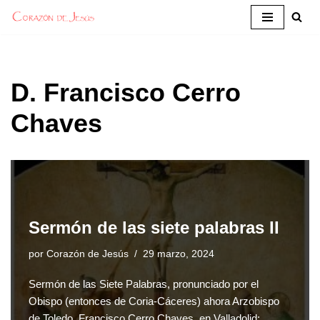
Saltar
al
contenido
D. Francisco Cerro
Chaves
Sermón de las siete palabras II
por
Corazón de Jesús
29 marzo, 2024
Sermón de las Siete Palabras, pronunciado por el
Obispo (entonces de Coria-Cáceres) ahora Arzobispo
de Toledo, Francisco Cerro Chaves, en Valladolid: