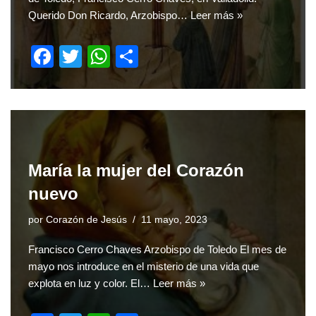
Querido Don Ricardo, Arzobispo…
Leer más »
F
T
W
S
a
wi
h
h
c
tt
at
ar
e
er
s
e
b
A
o
p
María la mujer del Corazón
o
p
nuevo
k
por
Corazón de Jesús
11 mayo, 2023
Francisco Cerro Chaves Arzobispo de Toledo El mes de
mayo nos introduce en el misterio de una vida que
explota en luz y color. El…
Leer más »