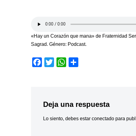
«Hay un Corazón que mana» de Fraternidad Serv
Sagrad. Género: Podcast.
F
T
W
S
a
wi
h
h
c
tt
at
ar
e
er
s
e
b
A
Deja una respuesta
o
p
o
p
Lo siento, debes estar
conectado
para publ
k