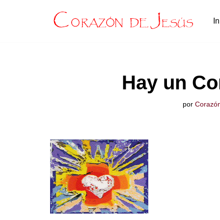
In
Saltar
al
contenido
Hay un Co
por
Corazón