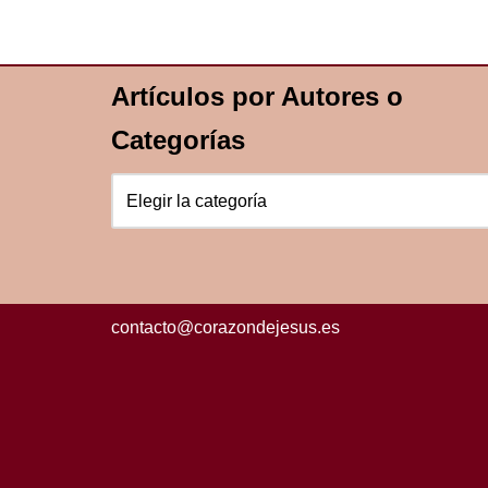
e
er
s
e
b
A
o
p
Artículos por Autores o
o
p
Categorías
k
contacto@corazondejesus.es