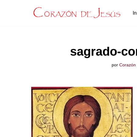
In
Saltar
al
contenido
sagrado-co
por
Corazón 