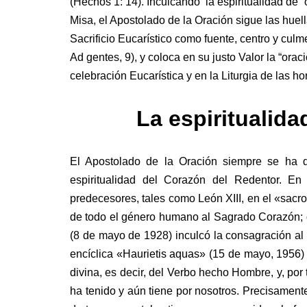
(Hechos 1: 14). Inculcando la espiritualidad de “
Misa, el Apostolado de la Oración sigue las huel
Sacrificio Eucarístico como fuente, centro y culme
Ad gentes, 9), y coloca en su justo Valor la “oraci
celebración Eucarística y en la Liturgia de las h
La espiritualid
El Apostolado de la Oración siempre se ha d
espiritualidad del Corazón del Redentor. E
predecesores, tales como León XIII, en el «sac
de todo el género humano al Sagrado Corazón; d
(8 de mayo de 1928) inculcó la consagración al 
encíclica «Haurietis aquas» (15 de mayo, 1956)
divina, es decir, del Verbo hecho Hombre, y, por 
ha tenido y aún tiene por nosotros. Precisament