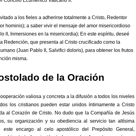
el Concilio Ecuménico Vaticano II.
vitado a los fieles a adherirse totalmente a Cristo, Redentor
r hominis); a saber vivir el mensaje del amor misericordioso
II, Inmersiones en la misericordia); En este espíritu, deseé
la Redención, que presenta al Cristo crucificado como la
umano (Juan Pablo II, Salvifici doloris), para obtener los frutos
ención misma.
postolado de la Oración
operación valiosa y concreta a la difusión a todos los niveles
dos los cristianos pueden estar unidos íntimamente a Cristo
vida al Corazón de Cristo. No dudo que la Compañía de Jesús
s, su organización y su obediencia al servicio tan altísima
o este encargo al celo apostólico del Prepósito General,