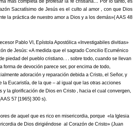
rma más completa de profesar la fe cristiana… Por lo tanto, es
orazón Sacratísimo de Jesús es el culto al amor , con que Dios
te la práctica de nuestro amor a Dios y a los demás»( AAS 48
esor Pablo VI, Epístola Apostólica «Investigabiles divitias»
razón de Jesús: «A medida que el sagrado Concilio Ecuménico
 piedad del pueblo cristiano. . . sobre todo, cuando se llevan
ta forma de devoción parece ser, por encima de todo,
cialmente adoración y reparación debida a Cristo, el Señor, y
la Eucaristía, de la que – al igual que las otras acciones
s y la glorificación de Dios en Cristo , hacia el cual convergen,
«(AAS 57 [1965] 300 s).
res de aquel que es rico en misericordia, porque «la Iglesia
ericordia de Dios dirigiéndose al Corazón de Cristo» (Juan