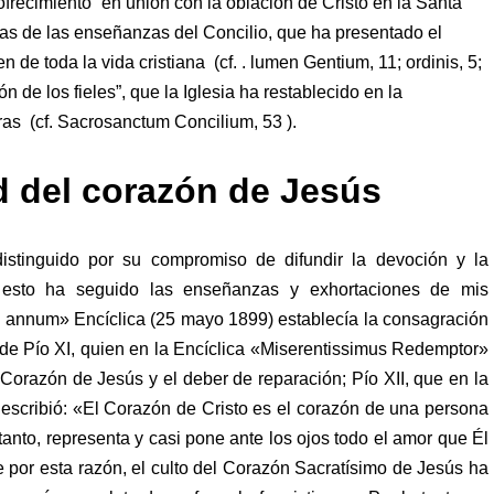
ofrecimiento “en unión con la oblación de Cristo en la Santa
las de las enseñanzas del Concilio, que ha presentado el
n de toda la vida cristiana (cf. . lumen Gentium, 11; ordinis, 5;
ón de los fieles”, que la Iglesia ha restablecido en la
oras (cf. Sacrosanctum Concilium, 53 ).
ad del corazón de Jesús
istinguido por su compromiso de difundir la devoción y la
n esto ha seguido las enseñanzas y exhortaciones de mis
ro annum» Encíclica (25 mayo 1899) establecía la consagración
e Pío XI, quien en la Encíclica «Miserentissimus Redemptor»
Corazón de Jesús y el deber de reparación; Pío XII, que en la
 escribió: «El Corazón de Cristo es el corazón de una persona
tanto, representa y casi pone ante los ojos todo el amor que Él
e por esta razón, el culto del Corazón Sacratísimo de Jesús ha