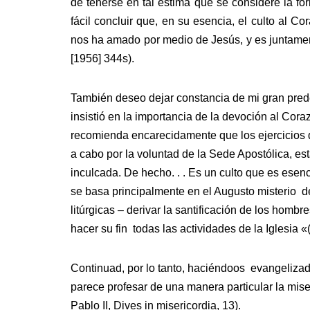
de tenerse en tal estima que se considere la fo
fácil concluir que, en su esencia, el culto al C
nos ha amado por medio de Jesús, y es juntamen
[1956] 344s).
También deseo dejar constancia de mi gran predec
insistió en la importancia de la devoción al Co
recomienda encarecidamente que los ejercicios de
a cabo por la voluntad de la Sede Apostólica, es
inculcada. De hecho. . . Es un culto que es esen
se basa principalmente en el Augusto misterio de 
litúrgicas – derivar la santificación de los hombre
hacer su fin todas las actividades de la Iglesia 
Continuad, por lo tanto, haciéndoos evangelizado
parece profesar de una manera particular la mis
Pablo II, Dives in misericordia, 13).