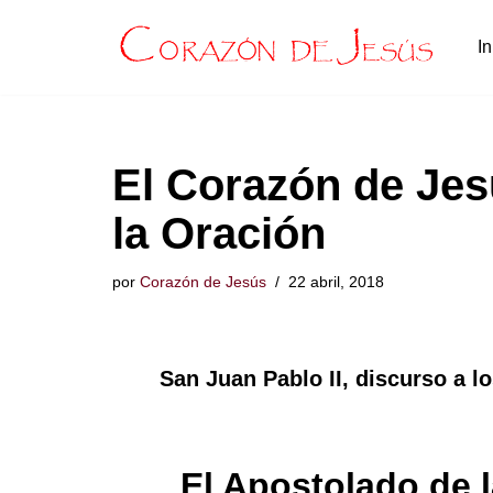
In
Saltar
al
contenido
El Corazón de Jes
la Oración
por
Corazón de Jesús
22 abril, 2018
San Juan Pablo II, discurso a l
El Apostolado de 