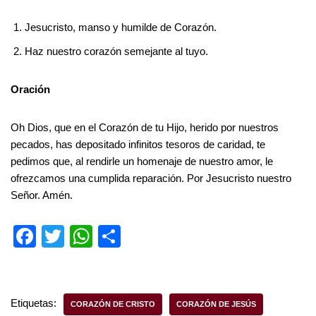
Jesucristo, manso y humilde de Corazón.
Haz nuestro corazón semejante al tuyo.
Oración
Oh Dios, que en el Corazón de tu Hijo, herido por nuestros
pecados, has depositado infinitos tesoros de caridad, te
pedimos que, al rendirle un homenaje de nuestro amor, le
ofrezcamos una cumplida reparación. Por Jesucristo nuestro
Señor. Amén.
F
T
W
S
a
wi
h
h
c
tt
at
ar
e
er
s
e
Etiquetas:
CORAZÓN DE CRISTO
CORAZÓN DE JESÚS