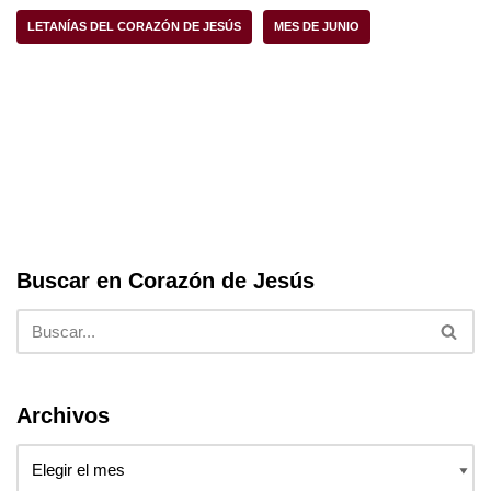
b
A
LETANÍAS DEL CORAZÓN DE JESÚS
MES DE JUNIO
o
p
o
p
k
Buscar en Corazón de Jesús
Archivos