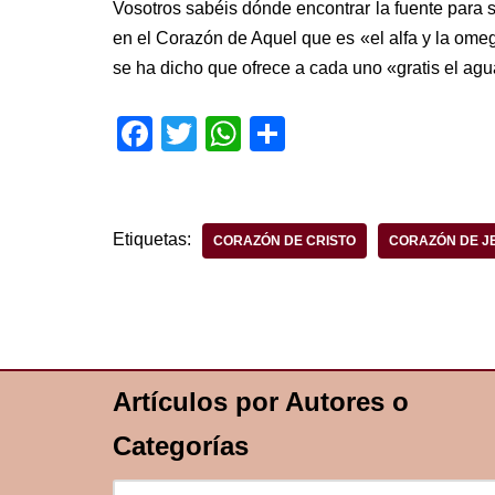
Vosotros sabéis dónde encontrar la fuente para s
en el Corazón de Aquel que es «el alfa y la omega, 
se ha dicho que ofrece a cada uno «gratis el agua
F
T
W
S
a
wi
h
h
c
tt
at
ar
e
er
s
e
Etiquetas:
CORAZÓN DE CRISTO
CORAZÓN DE J
b
A
o
p
o
p
k
Artículos por Autores o
Categorías