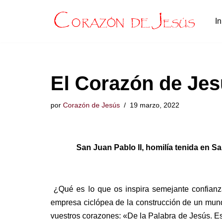
In
Saltar
al
contenido
El Corazón de Jes
por
Corazón de Jesús
19 marzo, 2022
San Juan Pablo II, homilía tenida en S
¿Qué es lo que os inspira semejante confianza
empresa ciclópea de la construcción de un mun
vuestros corazones: «De la Palabra de Jesús. Es