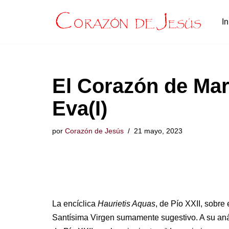
In
Saltar
al
contenido
El Corazón de Mar
Eva(I)
por
Corazón de Jesús
21 mayo, 2023
La encíclica
Haurietis Aquas
, de Pío XXII, sobre
Santísima Virgen sumamente sugestivo. A su anál