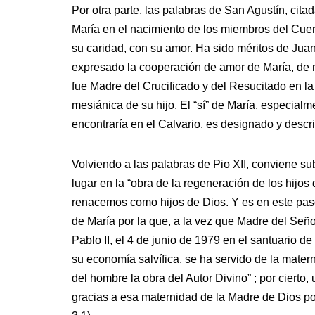
Por otra parte, las palabras de San Agustín, cit
María en el nacimiento de los miembros del Cue
su caridad, con su amor. Ha sido méritos de Juan
expresado la cooperación de amor de María, de m
fue Madre del Crucificado y del Resucitado en la
mesiánica de su hijo. El “sí” de María, especialm
encontraría en el Calvario, es designado y descri
Volviendo a las palabras de Pio XII, conviene su
lugar en la “obra de la regeneración de los hijos
renacemos como hijos de Dios. Y es en este paso 
de María por la que, a la vez que Madre del Señ
Pablo II, el 4 de junio de 1979 en el santuario 
su economía salvífica, se ha servido de la matern
del hombre la obra del Autor Divino” ; por ciert
gracias a esa maternidad de la Madre de Dios po