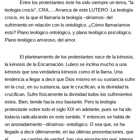
Entre los protestantes éste ha sido siempre un tema, “la
teología crocis”, CRA…. Arranca de este LUTERO. La teología
crocis, es la que él llamaría la teología –diríamos- del
sufrimiento en relación con lo ontológico. ¿Cómo llamaríamos
esto? Plano teológico ontológico, y plano teológico psicológico.
Plano teológico amoroso, del amor.
El planteamiento de los protestantes nace de la kénosis,
la kénosis de la Encarnación. Lutero se inclina mucho a una
kénosis que sea verdadera kénosis como él la llama. Una
tendencia a llegar a decir que Dios mismo en su sustancia sufre
en la cruz, en su sustancia, que le crucifican, a la divinidad la
crucifican. Sufre físicamente la divinidad todos los sufrimientos
estos. Bien, tiende hacia eso bastante. Pero la teología
protestante sobre todo el siglo XIX en adelante, pues se ha ido
todavía radicalizando en este sentido. Y entonces se habla de
un anonadamiento –diríamos- ontológico. O sea que, se ha
llegado a decir últimamente, en las últimas presentaciones, que
el … … se cambia de verdad, hay una amputación real, interna,