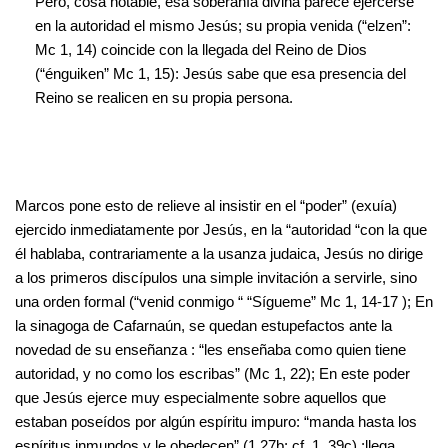
Pero, cosa notable, esa soberanía divina parece ejercerse
en la autoridad el mismo Jesús; su propia venida (“elzen”:
Mc 1, 14) coincide con la llegada del Reino de Dios
(“énguiken” Mc 1, 15): Jesús sabe que esa presencia del
Reino se realicen en su propia persona.
Marcos pone esto de relieve al insistir en el “poder” (exuía)
ejercido inmediatamente por Jesús, en la “autoridad “con la que
él hablaba, contrariamente a la usanza judaica, Jesús no dirige
a los primeros discípulos una simple invitación a servirle, sino
una orden formal (“venid conmigo “ “Sígueme” Mc 1, 14-17 ); En
la sinagoga de Cafarnaún, se quedan estupefactos ante la
novedad de su enseñanza : “les enseñaba como quien tiene
autoridad, y no como los escribas” (Mc 1, 22); En este poder
que Jesús ejerce muy especialmente sobre aquellos que
estaban poseídos por algún espíritu impuro: “manda hasta los
espíritus inmundos y le obedecen” (1,27b; cf. 1, 39c) ;llega