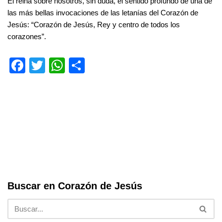
Él reina sobre nosotros, sin duda, el sentido profundo de una de
las más bellas invocaciones de las letanías del Corazón de
Jesús: “Corazón de Jesús, Rey y centro de todos los
corazones”.
F
T
W
S
a
wi
h
h
c
tt
at
ar
e
er
s
e
b
A
o
p
o
p
k
Buscar en Corazón de Jesús