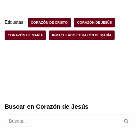
a
wi
h
h
c
tt
at
ar
e
er
s
e
Etiquetas:
CORAZÓN DE CRISTO
CORAZÓN DE JESÚS
b
A
CORAZÓN DE MARÍA
INMACULADO CORAZÓN DE MARÍA
o
p
o
p
k
Buscar en Corazón de Jesús