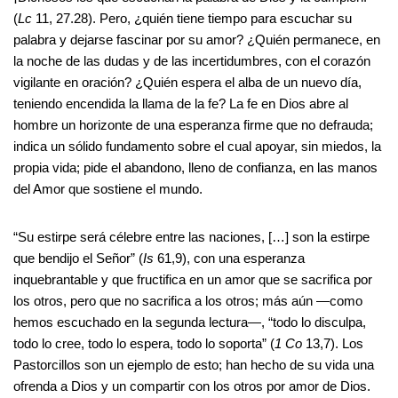
(
Lc
11, 27.28). Pero, ¿quién tiene tiempo para escuchar su
palabra y dejarse fascinar por su amor? ¿Quién permanece, en
la noche de las dudas y de las incertidumbres, con el corazón
vigilante en oración? ¿Quién espera el alba de un nuevo día,
teniendo encendida la llama de la fe? La fe en Dios abre al
hombre un horizonte de una esperanza firme que no defrauda;
indica un sólido fundamento sobre el cual apoyar, sin miedos, la
propia vida; pide el abandono, lleno de confianza, en las manos
del Amor que sostiene el mundo.
“Su estirpe será célebre entre las naciones, […] son la estirpe
que bendijo el Señor” (
Is
61,9), con una esperanza
inquebrantable y que fructifica en un amor que se sacrifica por
los otros, pero que no sacrifica a los otros; más aún —como
hemos escuchado en la segunda lectura—, “todo lo disculpa,
todo lo cree, todo lo espera, todo lo soporta” (
1 Co
13,7). Los
Pastorcillos son un ejemplo de esto; han hecho de su vida una
ofrenda a Dios y un compartir con los otros por amor de Dios.