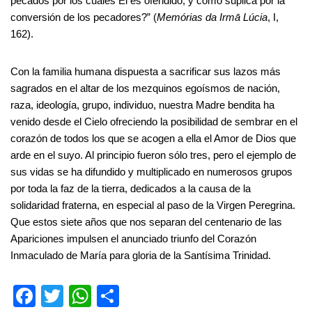
pecados por los cuales Él es ofendido, y como súplica por la
conversión de los pecadores?” (
Memórias da Irmā Lúcia
, I,
162).
Con la familia humana dispuesta a sacrificar sus lazos más
sagrados en el altar de los mezquinos egoísmos de nación,
raza, ideología, grupo, individuo, nuestra Madre bendita ha
venido desde el Cielo ofreciendo la posibilidad de sembrar en el
corazón de todos los que se acogen a ella el Amor de Dios que
arde en el suyo. Al principio fueron sólo tres, pero el ejemplo de
sus vidas se ha difundido y multiplicado en numerosos grupos
por toda la faz de la tierra, dedicados a la causa de la
solidaridad fraterna, en especial al paso de la Virgen Peregrina.
Que estos siete años que nos separan del centenario de las
Apariciones impulsen el anunciado triunfo del Corazón
Inmaculado de María para gloria de la Santísima Trinidad.
F
T
W
S