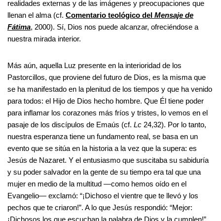
realidades externas y de las imágenes y preocupaciones que
llenan el alma (cf.
Comentario teológico del
Mensaje de
Fátima
, 2000). Sí, Dios nos puede alcanzar, ofreciéndose a
nuestra mirada interior.
Más aún, aquella Luz presente en la interioridad de los
Pastorcillos, que proviene del futuro de Dios, es la misma que
se ha manifestado en la plenitud de los tiempos y que ha venido
para todos: el Hijo de Dios hecho hombre. Que Él tiene poder
para inflamar los corazones más fríos y tristes, lo vemos en el
pasaje de los discípulos de Emaús (cf.
Lc
24,32). Por lo tanto,
nuestra esperanza tiene un fundamento real, se basa en un
evento que se sitúa en la historia a la vez que la supera: es
Jesús de Nazaret. Y el entusiasmo que suscitaba su sabiduría
y su poder salvador en la gente de su tiempo era tal que una
mujer en medio de la multitud —como hemos oído en el
Evangelio— exclamó: “¡Dichoso el vientre que te llevó y los
pechos que te criaron!”. A lo que Jesús respondió: “Mejor:
¡Dichosos los que escuchan la palabra de Dios y la cumplen!”