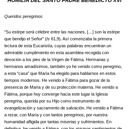
HOMILÍA DEL SANTO PADRE BENEDICTO XVI
Queridos peregrinos
“Su estirpe será célebre entre las naciones, […] son la estirpe
que bendijo el Señor” (
Is
61,9). Así comenzaba la primera
lectura de esta Eucaristía, cuyas palabras encuentran un
admirable cumplimiento en esta asamblea recogida con
devoción a los pies de la Virgen de Fátima. Hermanas y
hermanos amadísimos, también yo he venido como peregrino,
a esta “casa” que María ha elegido para hablarnos en estos
tiempos modernos. He venido a Fátima para gozar de la
presencia de María y de su protección materna. He venido a
Fátima, porque hoy converge hacia este lugar la Iglesia
peregrina, querida por su Hijo como instrumento de
evangelización y sacramento de salvación. He venido a Fátima
a rezar, con María y con tantos peregrinos, por nuestra
humanidad afligida por tantas miserias y sufrimientos. En
definitiva, he venido a Fátima, con los mismos sentimientos de