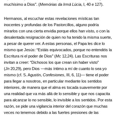
muchísimo a Dios”. (
Memórias da Irmā Lúcia
, I, 40 e 127).
Hermanos, al escuchar estas revelaciones místicas tan
inocentes y profundas de los Pastorcillos, alguno podría
mirarlos con una cierta envidia porque ellos han visto, o con la
desalentada resignación de quien no ha tenido la misma suerte,
a pesar de querer ver. A estas personas, el Papa les dice lo
mismo que Jesús: “Estáis equivocados, porque no entendéis la
Escritura ni el poder de Dios” (
Mc
12,24). Las Escrituras nos
invitan a creer: “Dichosos los que crean sin haber visto”
(
Jn
20,29), pero Dios —más íntimo a mí de cuanto lo sea yo
mismo (cf. S. Agustín,
Confesiones
, III, 6, 11)— tiene el poder
para llegar a nosotros, en particular mediante los sentidos
interiores, de manera que el alma es tocada suavemente por
una realidad que va más allá de lo sensible y que nos capacita
para alcanzar lo no sensible, lo invisible a los sentidos. Por esta
razón, se pide una vigilancia interior del corazón que muchas
veces no tenemos debido a las fuertes presiones de las