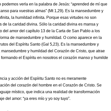
rto podemos verla en la palabra de Jesús: “aprended de mí que
canso para vuestras almas” (Mt 1,29). Es la mansedumbre y
nita, la humildad infinita. Porque esas virtudes no son
s de la caridad divina. Sólo la caridad divina es mansa y
 del amor del capítulo 13 de la Carta de San Pablo a los
n forma de mansedumbre y humildad. O como aparece en la
frutos del Espíritu Santo (Gal 5,23). Es la mansedumbre y
a mansedumbre y humildad del Corazón de Cristo, que atrae
 formando el Espíritu en nosotros el corazón manso y humilde
encia y acción del Espíritu Santo no es meramente
mación del corazón del hombre en el Corazón de Cristo. Se
nguaje místico, que indica una realidad de transformación
aje del amor: “ya eres mío y yo soy tuyo”.