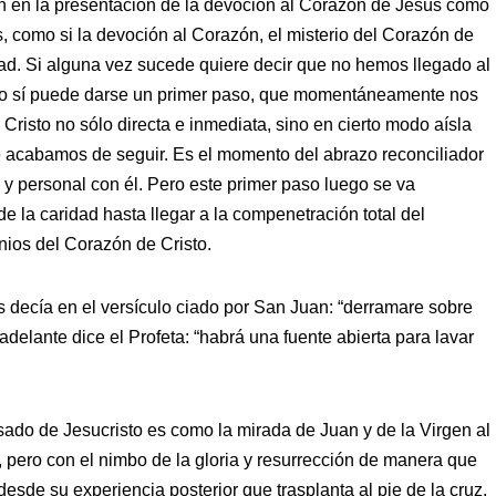
zan en la presentación de la devoción al Corazón de Jesús como
, como si la devoción al Corazón, el misterio del Corazón de
rdad. Si alguna vez sucede quiere decir que no hemos llegado al
ero sí puede darse un primer paso, que momentáneamente nos
Cristo no sólo directa e inmediata, sino en cierto modo aísla
e acabamos de seguir. Es el momento del abrazo reconciliador
 y personal con él. Pero este primer paso luego se va
 la caridad hasta llegar a la compenetración total del
nios del Corazón de Cristo.
s decía en el versículo ciado por San Juan: “derramare sobre
 adelante dice el Profeta: “habrá una fuente abierta para lavar
ado de Jesucristo es como la mirada de Juan y de la Virgen al
o, pero con el nimbo de la gloria y resurrección de manera que
esde su experiencia posterior que trasplanta al pie de la cruz.