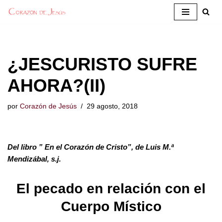
Saltar
al
contenido
¿JESCURISTO SUFRE
AHORA?(II)
por
Corazón de Jesús
29 agosto, 2018
Del libro ” En el Corazón de Cristo”, de Luis M.ª
Mendizábal, s.j.
El pecado en relación con el
Cuerpo Místico