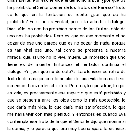
una muerte. Por eso le dice el demonio a Eva: ¿por qué os
ha prohibido el Señor comer de los frutos del Paraíso? Esto
es lo que en la tentación se repite: ¿por qué os ha
prohibido? En sí no es verdad, pero ella admite el diálogo.
Dice: «No, no nos ha prohibido comer de los frutos; sólo de
uno nos ha prohibido». Pero es que en ese momento el no
gozar de ese uno parece que es no gozar de nada; porque
es tan vital ese uno, tal como se presenta a nuestra
mirada, que, si uno no lo vive, muere. La impresión que uno
tiene es de muerte. Entonces el tentador continúa el
diálogo: «Y ¿por qué no de éste?». La atención se retira de
todo lo demás que uno tiene abierto, una vida humana tiene
inmensos horizontes abiertos. Pero no; lo que atrae, lo que
es vida, es precisamente ese aspecto que está prohibido y
que se presenta ante los ojos como lo más apetecible, lo
que daría más vida, lo que daría más satisfacción, lo que
me haría vivir con más plenitud. Y entonces es cuando Eva
contempla esa fruta de la que el Señor le dijo que moriría si
la comía, y le pareció que era muy buena «para la ciencia»;