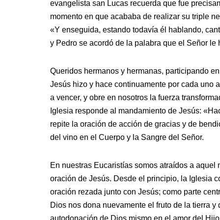
evangelista san Lucas recuerda que fue precisam
momento en que acababa de realizar su triple neg
«Y enseguida, estando todavía él hablando, cant
y Pedro se acordó de la palabra que el Señor le 
Queridos hermanos y hermanas, participando en l
Jesús hizo y hace continuamente por cada uno a 
a vencer, y obre en nosotros la fuerza transforma
Iglesia responde al mandamiento de Jesús: «Ha
repite la oración de acción de gracias y de bendic
del vino en el Cuerpo y la Sangre del Señor.
En nuestras Eucaristías somos atraídos a aquel
oración de Jesús. Desde el principio, la Iglesia
oración rezada junto con Jesús; como parte centr
Dios nos dona nuevamente el fruto de la tierra 
autodonación de Dios mismo en el amor del Hijo