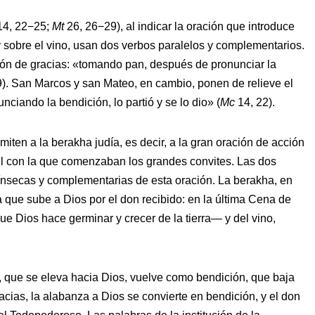
14, 22−25;
Mt
26, 26−29), al indicar la oración que introduce
y sobre el vino, usan dos verbos paralelos y complementarios.
ión de gracias: «tomando pan, después de pronunciar la
9). San Marcos y san Mateo, en cambio, ponen de relieve el
ciando la bendición, lo partió y se lo dio» (
Mc
14, 22).
iten a la berakha judía, es decir, a la gran oración de acción
ael con la que comenzaban los grandes convites. Las dos
rínsecas y complementarias de esta oración. La berakha, en
a que sube a Dios por el don recibido: en la última Cena de
ue Dios hace germinar y crecer de la tierra— y del vino,
, que se eleva hacia Dios, vuelve como bendición, que baja
acias, la alabanza a Dios se convierte en bendición, y el don