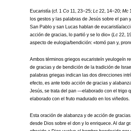
Eucaristía (cf. 1
Co
11, 23−25;
Lc
22, 14−20;
Mc
los gestos y las palabras de Jesús sobre el pan 
San Pablo y san Lucas hablan de eucaristía/acc
acción de gracias, lo partió y se lo dio» (
Lc
22, 1
aspecto de eulogia/bendición: «tomó pan y, pronun
Ambos términos griegos eucaristeín yeulogeín rem
de gracias y de bendición de la tradición de Isr
palabras griegas indican las dos direcciones int
efecto, es ante todo acción de gracias y alabanz
Jesús, se trata del pan —elaborado con el trigo q
elaborado con el fruto madurado en los viñedos.
Esta oración de alabanza y de acción de gracias
desde Dios sobre el don y lo enriquece. Al dar gr