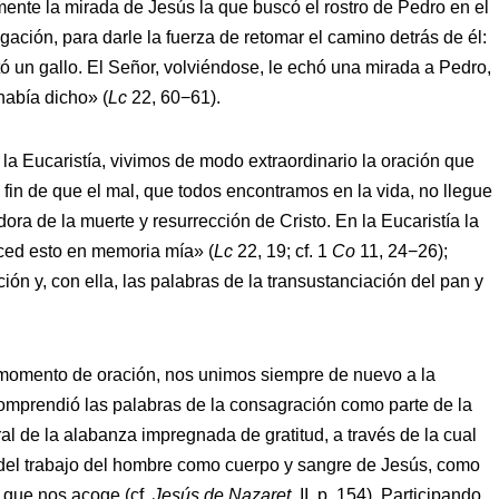
ente la mirada de Jesús la que buscó el rostro de Pedro en el
ación, para darle la fuerza de retomar el camino detrás de él:
ó un gallo. El Señor, volviéndose, le echó una mirada a Pedro,
había dicho» (
Lc
22, 60−61).
a Eucaristía, vivimos de modo extraordinario la oración que
fin de que el mal, que todos encontramos en la vida, no llegue
dora de la muerte y resurrección de Cristo. En la Eucaristía la
ced esto en memoria mía» (
Lc
22, 19; cf. 1
Co
11, 24−26);
ión y, con ella, las palabras de la transustanciación del pan y
 momento de oración, nos unimos siempre de nuevo a la
 comprendió las palabras de la consagración como parte de la
al de la alabanza impregnada de gratitud, a través de la cual
y del trabajo del hombre como cuerpo y sangre de Jesús, como
 que nos acoge (cf.
Jesús de Nazaret,
II, p. 154). Participando