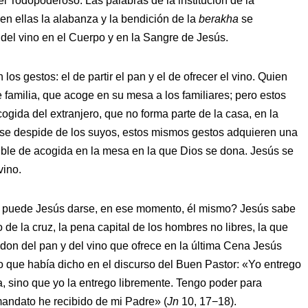
l Todopoderoso. Las palabras de la institución de la
 en ellas la alabanza y la bendición de la
berakha
se
 del vino en el Cuerpo y en la Sangre de Jesús.
 los gestos: el de partir el pan y el de ofrecer el vino. Quien
de familia, que acoge en su mesa a los familiares; pero estos
ogida del extranjero, que no forma parte de la casa, en la
 se despide de los suyos, estos mismos gestos adquieren una
sible de acogida en la mesa en la que Dios se dona. Jesús se
vino.
 puede Jesús darse, en ese momento, él mismo? Jesús sabe
o de la cruz, la pena capital de los hombres no libres, la que
 don del pan y del vino que ofrece en la última Cena Jesús
lo que había dicho en el discurso del Buen Pastor: «Yo entrego
a, sino que yo la entrego libremente. Tengo poder para
mandato he recibido de mi Padre» (
Jn
10, 17−18).