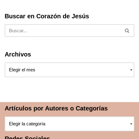
o
p
k
Buscar en Corazón de Jesús
Archivos
Artículos por Autores o Categorías
Redes Sociales