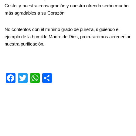
Cristo; y nuestra consagración y nuestra ofrenda serán mucho
más agradables a su Corazón.
No contentos con el mínimo grado de pureza, siguiendo el
ejemplo de la humilde Madre de Dios, procuraremos acrecentar
nuestra purificación.
F
T
W
S
a
wi
h
h
c
tt
at
ar
e
er
s
e
b
A
o
p