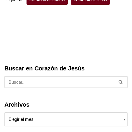
b
A
o
p
o
p
k
Buscar en Corazón de Jesús
Archivos