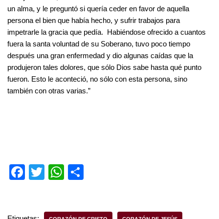
un alma, y le preguntó si quería ceder en favor de aquella
persona el bien que había hecho, y sufrir trabajos para
impetrarle la gracia que pedía. Habiéndose ofrecido a cuantos
fuera la santa voluntad de su Soberano, tuvo poco tiempo
después una gran enfermedad y dio algunas caídas que la
produjeron tales dolores, que sólo Dios sabe hasta qué punto
fueron. Esto le aconteció, no sólo con esta persona, sino
también con otras varias.”
F
T
W
S
a
wi
h
h
c
tt
at
ar
e
er
s
e
Etiquetas:
CORAZÓN DE CRISTO
CORAZÓN DE JESÚS