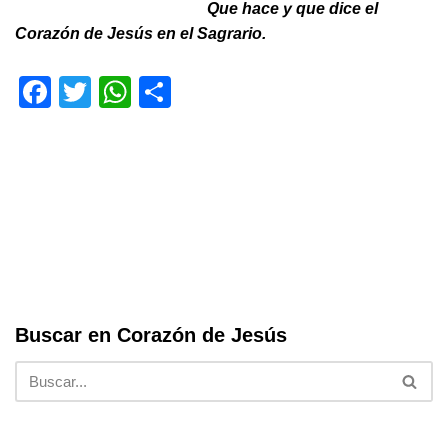
Que hace y que dice el
Corazón de Jesús en el Sagrario.
F
T
W
S
a
wi
h
h
c
tt
at
ar
e
er
s
e
b
A
o
p
o
p
k
Buscar en Corazón de Jesús