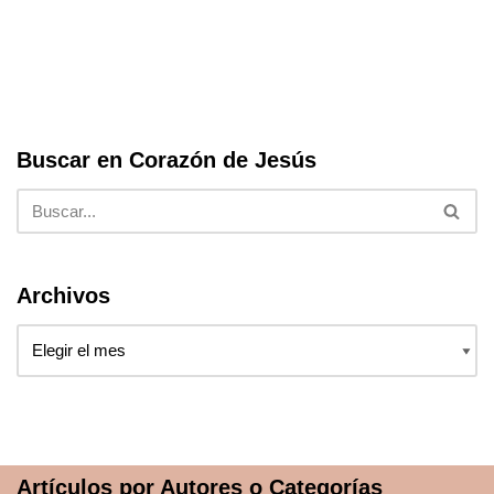
o
p
k
Buscar en Corazón de Jesús
Archivos
Artículos por Autores o Categorías