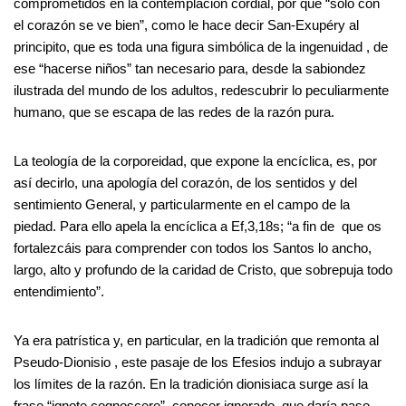
comprometidos en la contemplación cordial, por qué “sólo con
el corazón se ve bien”, como le hace decir San-Exupéry al
principito, que es toda una figura simbólica de la ingenuidad , de
ese “hacerse niños” tan necesario para, desde la sabiondez
ilustrada del mundo de los adultos, redescubrir lo peculiarmente
humano, que se escapa de las redes de la razón pura.
La teología de la corporeidad, que expone la encíclica, es, por
así decirlo, una apología del corazón, de los sentidos y del
sentimiento General, y particularmente en el campo de la
piedad. Para ello apela la encíclica a Ef,3,18s; “a fin de que os
fortalezcáis para comprender con todos los Santos lo ancho,
largo, alto y profundo de la caridad de Cristo, que sobrepuja todo
entendimiento”.
Ya era patrística y, en particular, en la tradición que remonta al
Pseudo-Dionisio , este pasaje de los Efesios indujo a subrayar
los límites de la razón. En la tradición dionisiaca surge así la
frase “ignote cognoscere”, conocer ignorado, que daría paso