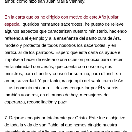
amor, como hizo san Juan María Vianney.
En la carta que os he dirigido con motivo de este Año jubilar
especial
, queridos hermanos sacerdotes, he puesto de relieve
algunos aspectos que caracterizan nuestro ministerio, haciendo
referencia al ejemplo y a la enseñanza del santo cura de Ars,
modelo y protector de todos nosotros los sacerdotes, y en
particular de los párrocos. Espero que esta carta os ayude e
impulse a hacer de este año una ocasión propicia para crecer
en la intimidad con Jesús, que cuenta con nosotros, sus
ministros, para difundir y consolidar su reino, para difundir su
amor, su verdad. Y, por tanto, «a ejemplo del santo cura de Ars
—así concluía mi carta—, dejaos conquistar por Él y seréis
también vosotros, en el mundo de hoy, mensajeros de
esperanza, reconciliación y paz».
7. Dejarse conquistar totalmente por Cristo. Este fue el objetivo
de toda la vida de san Pablo, al que hemos dirigido nuestra
atención durante el Año paulino, que ya está a punto de concluir;