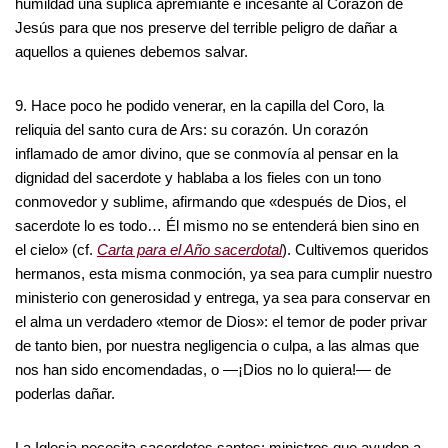
humildad una súplica apremiante e incesante al Corazón de
Jesús para que nos preserve del terrible peligro de dañar a
aquellos a quienes debemos salvar.
9. Hace poco he podido venerar, en la capilla del Coro, la
reliquia del santo cura de Ars: su corazón. Un corazón
inflamado de amor divino, que se conmovía al pensar en la
dignidad del sacerdote y hablaba a los fieles con un tono
conmovedor y sublime, afirmando que «después de Dios, el
sacerdote lo es todo… Él mismo no se entenderá bien sino en
el cielo» (cf.
Carta para el Año sacerdotal
). Cultivemos queridos
hermanos, esta misma conmoción, ya sea para cumplir nuestro
ministerio con generosidad y entrega, ya sea para conservar en
el alma un verdadero «temor de Dios»: el temor de poder privar
de tanto bien, por nuestra negligencia o culpa, a las almas que
nos han sido encomendadas, o —¡Dios no lo quiera!— de
poderlas dañar.
La Iglesia necesita sacerdotes santos; ministros que ayuden a