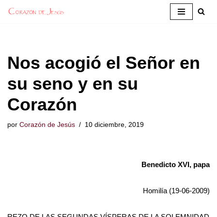
Saltar
al
contenido
Nos acogió el Señor en
su seno y en su
Corazón
por
Corazón de Jesús
10 diciembre, 2019
Benedicto XVI, papa
Homilía (19-06-2009)
REZO DE LAS SEGUNDAS VÍSPERAS DE LA SOLEMNIDAD