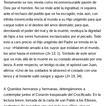
Testamento se nos revela como inconmensurable pasión de
Dios por el hombre. No se rinde ante la ingratitud, ni siquiera
ante el rechazo del pueblo que se ha escogido; más aún, con
infinita misericordia envía al mundo a su Hijo unigénito para que
cargue sobre sí el destino del amor destruido; para que,
derrotando el poder del mal y de la muerte, restituya la dignidad
de hijos a los seres humanos esclavizados por el pecado. Todo
esto a caro precio: el Hijo unigénito del Padre se inmola en la
cruz: «Habiendo amado a los suyos que estaban en el mundo,
los amó hasta el extremo»
(Jn
13, 1). Símbolo de este amor
que va más allá de la muerte es su costado atravesado por una
lanza. A este respecto, un testigo ocular, el apóstol san Juan,
afirma: «Uno de los soldados le atravesó el costado con una
lanza y al instante salió sangre y agua» (
Jn
19, 34).
4. Queridos hermanos y hermanas, detengámonos a
contemplar juntos el Corazón traspasado del Crucificado. En la
lectura breve, tomada de la carta de san Pablo a los Efesios,
acabamos de escuchar una vez más que «Dios, rico en