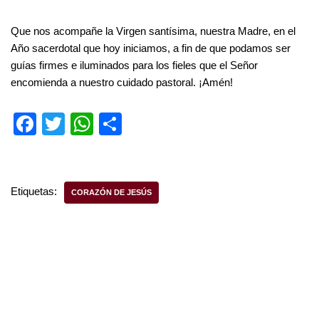
Que nos acompañe la Virgen santísima, nuestra Madre, en el
Año sacerdotal que hoy iniciamos, a fin de que podamos ser
guías firmes e iluminados para los fieles que el Señor
encomienda a nuestro cuidado pastoral. ¡Amén!
F
T
W
S
a
wi
h
h
c
tt
at
ar
e
er
s
e
Etiquetas:
CORAZÓN DE JESÚS
b
A
o
p
o
p
k