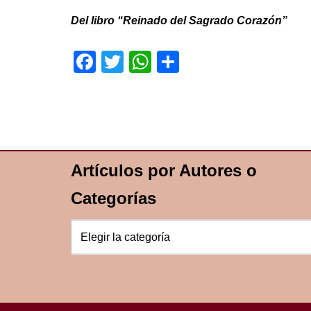
Del libro “Reinado del Sagrado Corazón”
F
T
W
S
a
wi
h
h
c
tt
at
ar
e
er
s
e
b
A
o
p
Artículos por Autores o
o
p
Categorías
k