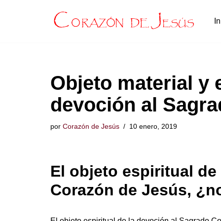
In
Saltar
al
contenido
Objeto material y e
devoción al Sagra
por
Corazón de Jesús
10 enero, 2019
El objeto espiritual d
Corazón de Jesús, ¿n
El objeto espiritual de la devoción al Sagrado C