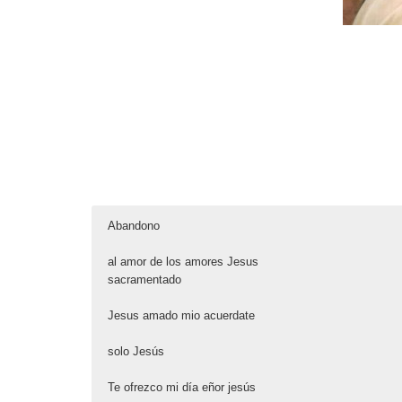
[gview file=»ht
[gview file=»ht
[gview file=»ht
[gview file=»ht
[gview file=»ht
Abandono
profile=»3″ he
content/upload
content/upload
height=»650px»
content/upload
height=»650px»
width=»450px» 
width=»450px» 
al amor de los amores Jesus
sacramentado
Jesus amado mio acuerdate
solo Jesús
Te ofrezco mi día eñor jesús