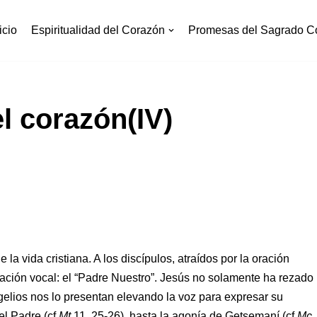
icio
Espiritualidad del Corazón
Promesas del Sagrado C
l corazón(IV)
la vida cristiana. A los discípulos, atraídos por la oración
ración vocal: el “Padre Nuestro”. Jesús no solamente ha rezado
ngelios nos lo presentan elevando la voz para expresar su
el Padre (cf
Mt
11, 25-26), hasta la agonía de Getsemaní (cf
Mc