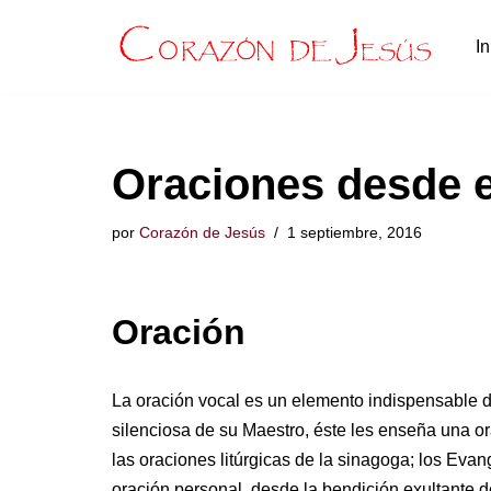
In
Saltar
al
contenido
Oraciones desde e
por
Corazón de Jesús
1 septiembre, 2016
Oración
La oración vocal es un elemento indispensable de 
silenciosa de su Maestro, éste les enseña una o
las oraciones litúrgicas de la sinagoga; los Eva
oración personal, desde la bendición exultante d