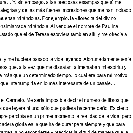
tura… Y, sin embargo, a las preciosas estampas que tú me
legrías y de las más fuertes impresiones que me han incitado
uertas mirándolas. Por ejemplo, la «florecita del divino
ensimismada mirándola. Al ver que el nombre de Paulina
gustado que el de Teresa estuviera también allí, y me ofrecía a
a, y me hubiera pasado la vida leyendo. Afortunadamente tenía
ros que, a la vez que me distraían, alimentaban mi espíritu y
ra más que un determinado tiempo, lo cual era para mí motivo
 que interrumpirla en lo más interesante de un pasaje…
n el Carmelo. Me sería imposible decir el número de libros que
 que leyera ni uno sólo que pudiera hacerme daño. Es cierto
empre percibía en un primer momento la realidad de la vida; pero
dadera gloria es la que ha de durar para siempre y que para
ntes, sino esconderse y practicar la virtud de manera que la