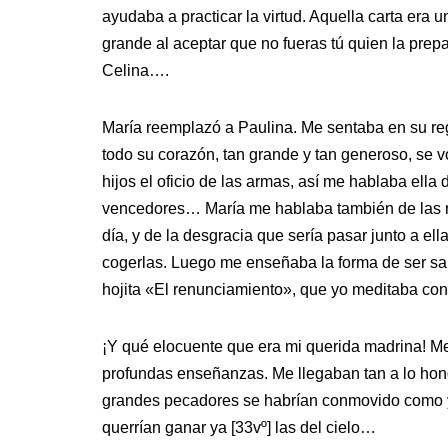
ayudaba a practicar la virtud. Aquella carta era u
grande al aceptar que no fueras tú quien la prep
Celina….
María reemplazó a Paulina. Me sentaba en su re
todo su corazón, tan grande y tan generoso, se 
hijos el oficio de las armas, así me hablaba ella 
vencedores… María me hablaba también de las r
día, y de la desgracia que sería pasar junto a el
cogerlas. Luego me enseñaba la forma de ser san
hojita «El renunciamiento», que yo meditaba co
¡Y qué elocuente que era mi querida madrina! M
profundas enseñanzas. Me llegaban tan a lo hon
grandes pecadores se habrían conmovido como y
querrían ganar ya [33vº] las del cielo…