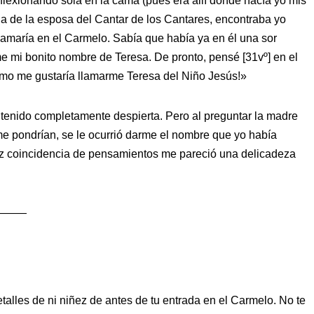
eflexionando sola en la cama (pues era allí donde hacía yo mis
a de la esposa del Cantar de los Cantares, encontraba yo
maría en el Carmelo. Sabía que había ya en él una sor
e mi bonito nombre de Teresa. De pronto, pensé [31vº] en el
Cómo me gustaría llamarme Teresa del Niño Jesús!»
 tenido completamente despierta. Pero al preguntar la madre
 pondrían, se le ocurrió darme el nombre que yo había
z coincidencia de pensamientos me pareció una delicadeza
———
lles de ni niñez de antes de tu entrada en el Carmelo. No te