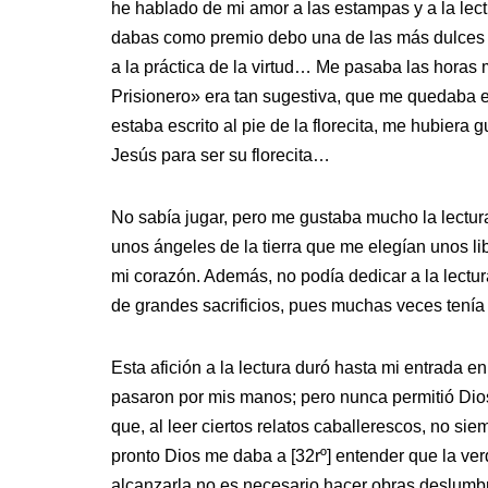
he hablado de mi amor a las estampas y a la lec
dabas como premio debo una de las más dulces a
a la práctica de la virtud… Me pasaba las horas m
Prisionero» era tan sugestiva, que me quedaba 
estaba escrito al pie de la florecita, me hubiera 
Jesús para ser su florecita…
No sabía jugar, pero me gustaba mucho la lectur
unos ángeles de la tierra que me elegían unos lib
mi corazón. Además, no podía dedicar a la lectu
de grandes sacrificios, pues muchas veces tenía
Esta afición a la lectura duró hasta mi entrada e
pasaron por mis manos; pero nunca permitió Dios
que, al leer ciertos relatos caballerescos, no si
pronto Dios me daba a [32rº] entender que la ver
alcanzarla no es necesario hacer obras deslumbra