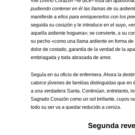
«Mi Divino Corazón
–le dice–
está tan apasionad
pudiendo contener en él las llamas de su ardient
manifieste a ellos para enriquecerlos con los 
seguida su corazón y le introduce en el suyo, «
aquella ardiente hoguera»; se convierte, a su con
su pecho «como una llama ardiente en forma de c
dolor de costado, garantía de la verdad de la a
embriagada y toda abrasada de amor.
Seguía en su oficio de enfermera. Ahora la dest
catorce jóvenes de familias distinguidas que en
a una verdadera Santa. Continúan, entretanto, lo
Sagrado Corazón como un sol brillante, cuyos r
todo su ser va a quedar reducido a ceniza.
Segunda revel