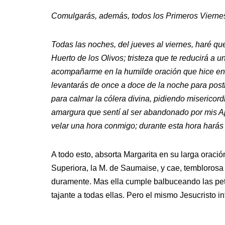
Comulgarás, además, todos los Primeros Vierne
Todas las noches, del jueves al viernes, haré que
Huerto de los Olivos; tristeza que te reducirá a u
acompañarme en la humilde oración que hice ent
levantarás de once a doce de la noche para postr
para calmar la cólera divina, pidiendo misericor
amargura que sentí al ser abandonado por mis A
velar una hora conmigo; durante esta hora hará
A todo esto, absorta Margarita en su larga oración
Superiora, la M. de Saumaise, y cae, temblorosa y
duramente. Mas ella cumple balbuceando las peti
tajante a todas ellas. Pero el mismo Jesucristo i