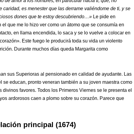
o de amor a los hombres, en particular hacia ti, que, no
e caridad, es menester que las derrame valiéndome de ti, y se
preciosos dones que te estoy descubriendo…»
Le pide en
en el que me lo hizo ver como un átomo que se consumía en
tacto, en llama encendida, lo saca y se lo vuelve a colocar en
orazón». Este fuego le producirá toda su vida un violento
parición. Durante muchos días queda Margarita como
inan sus Superioras al pensionado en calidad de ayudante. Las
 él se educan, pronto veneran también a su joven maestra como
s divinos favores. Todos los Primeros Viernes se le presenta el
ayos ardorosos caen a plomo sobre su corazón. Parece que
ación principal (1674)