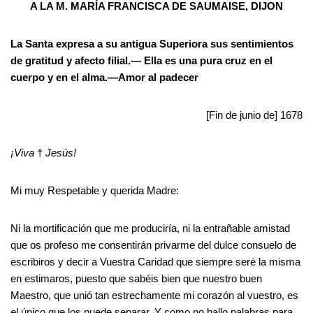
A LA M. MARÍA FRANCISCA DE SAUMAISE, DIJON
La Santa expresa a su antigua Superiora sus sentimientos
de gratitud y afecto filial.— Ella es una pura cruz en el
cuerpo y en el alma.—Amor al padecer
[Fin de junio de] 1678
¡Viva
†
Jesús!
Mi muy Respetable y querida Madre:
Ni la mortificación que me produciría, ni la entrañable amistad
que os profeso me consentirán privarme del dulce consuelo de
escribiros y decir a Vuestra Caridad que siempre seré la misma
en estimaros, puesto que sabéis bien que nuestro buen
Maestro, que unió tan estrechamente mi corazón al vuestro, es
el único que los puede separar. Y como no hallo palabras para