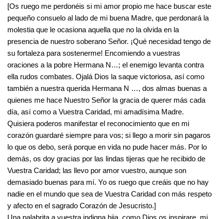
[Os ruego me perdonéis si mi amor propio me hace buscar este
pequeño consuelo al lado de mi buena Madre, que perdonará la
molestia que le ocasiona aquella que no la olvida en la
presencia de nuestro soberano Señor. ¡Qué necesidad tengo de
su fortaleza para sostenerme! Encomiendo a vuestras
oraciones a la pobre Hermana N…; el enemigo levanta contra
ella rudos combates. Ojalá Dios la saque victoriosa, así como
también a nuestra querida Hermana N …, dos almas buenas a
quienes me hace Nuestro Señor la gracia de querer más cada
día, así como a Vuestra Caridad, mi amadísima Madre.
Quisiera poderos manifestar el reconocimiento que en mi
corazón guardaré siempre para vos; si llego a morir sin pagaros
lo que os debo, será porque en vida no pude hacer más. Por lo
demás, os doy gracias por las lindas tijeras que he recibido de
Vuestra Caridad; las llevo por amor vuestro, aunque son
demasiado buenas para mí. Yo os ruego que creáis que no hay
nadie en el mundo que sea de Vuestra Caridad con más respeto
y afecto en el sagrado Corazón de Jesucristo.]
Una palabrita a vuestra indigna hija, como Dios os inspirare, mi