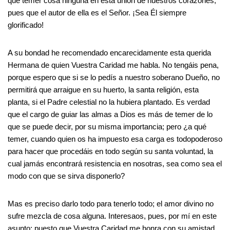
que temer cosa ninguna en esta unión de nuestros corazones,
pues que el autor de ella es el Señor. ¡Sea Él siempre
glorificado!
A su bondad he recomendado encarecidamente esta querida
Hermana de quien Vuestra Caridad me habla. No tengáis pena,
porque espero que si se lo pedís a nuestro soberano Dueño, no
permitirá que arraigue en su huerto, la santa religión, esta
planta, si el Padre celestial no la hubiera plantado. Es verdad
que el cargo de guiar las almas a Dios es más de temer de lo
que se puede decir, por su misma importancia; pero ¿a qué
temer, cuando quien os ha impuesto esa carga es todopoderoso
para hacer que procedáis en todo según su santa voluntad, la
cual jamás encontrará resistencia en nosotras, sea como sea el
modo con que se sirva disponerlo?
Mas es preciso darlo todo para tenerlo todo; el amor divino no
sufre mezcla de cosa alguna. Interesaos, pues, por mí en este
asunto; puesto que Vuestra Caridad me honra con su amistad,