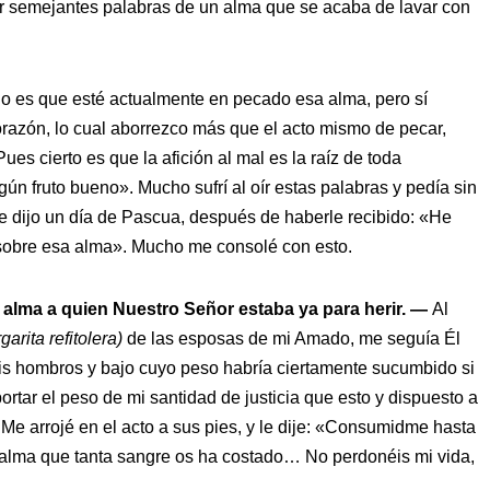
ir semejantes palabras de un alma que se acaba de lavar con
o es que esté actualmente en pecado esa alma, pero sí
corazón, lo cual aborrezco más que el acto mismo de pecar,
ues cierto es que la afición al mal es la raíz de toda
ún fruto bueno». Mucho sufrí al oír estas palabras y pedía sin
e dijo un día de Pascua, después de haberle recibido: «He
 sobre esa alma». Mucho me consolé con esto.
un alma a quien Nuestro Señor estaba ya para herir. —
Al
garita refitolera)
de las esposas de mi Amado, me seguía Él
s hombros y bajo cuyo peso habría ciertamente sucumbido si
portar el peso de mi santidad de justicia que esto y dispuesto a
 Me arrojé en el acto a sus pies, y le dije: «Consumidme hasta
 alma que tanta sangre os ha costado… No perdonéis mi vida,