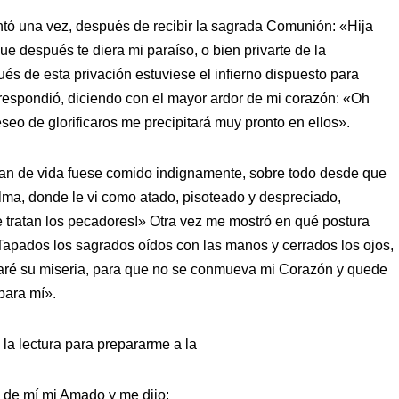
tó una vez, después de recibir la sagrada Comunión: «Hija
ue después te diera mi paraíso, o bien privarte de la
s de esta privación estuviese el infierno dispuesto para
y respondió, diciendo con el mayor ardor de mi corazón: «Oh
seo de glorificaros me precipitará muy pronto en ellos».
Pan de vida fuese comido indignamente, sobre todo desde que
alma, donde le vi como atado, pisoteado y despreciado,
e tratan los pecadores!» Otra vez me mostró en qué postura
 Tapados los sagrados oídos con las manos y cerrados los ojos,
raré su miseria, para que no se conmueva mi Corazón y quede
para mí».
 la lectura para prepararme a la
 de mí mi Amado y me dijo: