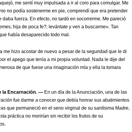
quejó, me sentí muy impulsada a ir al coro para comulgar. Me
mo no podía sostenerme en pie, comprendí que era pretender
e daba fuerza. En efecto, no tardó en socorrerme. Me pareció
mes, hija de poca fe?; levántate y ven a buscarme». Tan
 que había desaparecido todo mal.
ta me hizo acostar de nuevo a pesar de la seguridad que le di
or el apego que tenía a mi propia voluntad. Nada le dije del
merosa de que fuese una imaginación mía y ella la tomara
de la Encarnación. —
En un día de la Anunciación, una de las
oración fue darme a conocer que debía honrar sus abatimientos
ras que permaneció en el seno virginal de su santísima Madre,
ta práctica no morirían sin recibir los frutos de su
os.