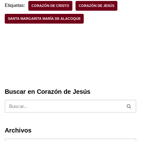
e
er
s
e
Etiquetas:
CORAZÓN DE CRISTO
CORAZÓN DE JESÚS
b
A
SANTA MARGARITA MARÍA DE ALACOQUE
o
p
o
p
k
Buscar en Corazón de Jesús
Archivos