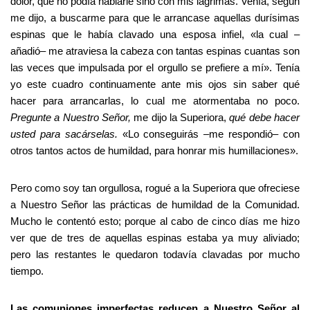
dolor, que no podía hablarle sino con mis lágrimas. Venía, según
me dijo, a buscarme para que le arrancase aquellas durísimas
espinas que le había clavado una esposa infiel, «la cual –
añadió– me atraviesa la cabeza con tantas espinas cuantas son
las veces que impulsada por el orgullo se prefiere a mí». Tenía
yo este cuadro continuamente ante mis ojos sin saber qué
hacer para arrancarlas, lo cual me atormentaba no poco.
Pregunte a Nuestro Señor,
me dijo la Superiora,
qué debe hacer
usted para sacárselas.
«Lo conseguirás –me respondió– con
otros tantos actos de humildad, para honrar mis humillaciones».
Pero como soy tan orgullosa, rogué a la Superiora que ofreciese
a Nuestro Señor las prácticas de humildad de la Comunidad.
Mucho le contentó esto; porque al cabo de cinco días me hizo
ver que de tres de aquellas espinas estaba ya muy aliviado;
pero las restantes le quedaron todavía clavadas por mucho
tiempo.
Las comuniones imperfectas reducen a Nuestro Señor al