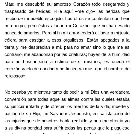
Más; me descubrió su amoroso Corazón todo desgarrado y
traspasado de heridas: «He aquí –me dijo– las heridas que
recibo de mi pueblo escogido. Los otros se contentan con herir
mi cuerpo; pero éstos atacan mi Corazón, que no ha cesado
nunca de amarlos. Pero al fin mi amor cederá el lugar a mi justa
cólera para castigar a esos orgullosos. Están apegados a la
tierra y me desprecian a mí, para no amar sino lo que me es
contrario; me abandonan por las criaturas; huyen de la humildad
para no buscar sino la estima de sí mismos; les queda el
corazón vacío de caridad y no tienen ya más que el nombre de
religiosos».
No cesaba yo mientras tanto de pedir a mi Dios una verdadera
conversión para todas aquellas almas contra las cuales estaba
su justicia irritada y de ofrecer los méritos de la vida, muerte y
pasión de su Hijo, mi Salvador Jesucristo, en satisfacción de
las injurias que de nosotros había recibido, y aun me ofrecía yo
a su divina bondad para sufrir todas las penas que le pluguiese