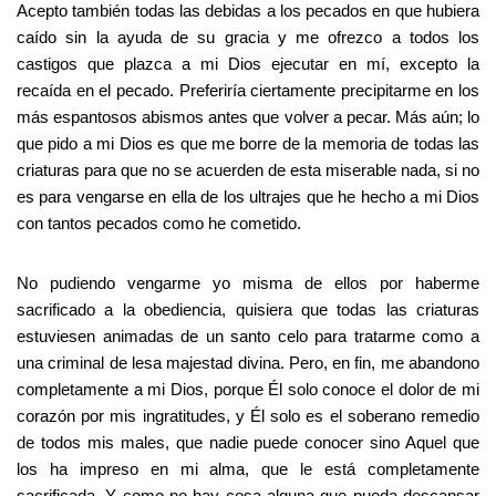
Acepto también todas las debidas a los pecados en que hubiera
caído sin la ayuda de su gracia y me ofrezco a todos los
castigos que plazca a mi Dios ejecutar en mí, excepto la
recaída en el pecado. Preferiría ciertamente precipitarme en los
más espantosos abismos antes que volver a pecar. Más aún; lo
que pido a mi Dios es que me borre de la memoria de todas las
criaturas para que no se acuerden de esta miserable nada, si no
es para vengarse en ella de los ultrajes que he hecho a mi Dios
con tantos pecados como he cometido.
No pudiendo vengarme yo misma de ellos por haberme
sacrificado a la obediencia, quisiera que todas las criaturas
estuviesen animadas de un santo celo para tratarme como a
una criminal de lesa majestad divina. Pero, en fin, me abandono
completamente a mi Dios, porque Él solo conoce el dolor de mi
corazón por mis ingratitudes, y Él solo es el soberano remedio
de todos mis males, que nadie puede conocer sino Aquel que
los ha impreso en mi alma, que le está completamente
sacrificada. Y como no hay cosa alguna que pueda descansar