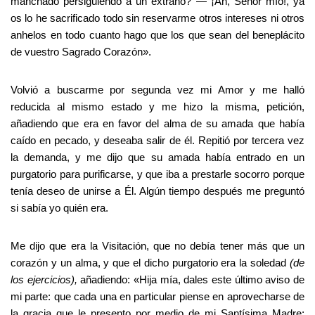
manchado persiguiendo a un extraño? — ¡Ah, Señor mío!, ya
os lo he sacrificado todo sin reservarme otros intereses ni otros
anhelos en todo cuanto hago que los que sean del beneplácito
de vuestro Sagrado Corazón».
Volvió a buscarme por segunda vez mi Amor y me halló
reducida al mismo estado y me hizo la misma, petición,
añadiendo que era en favor del alma de su amada que había
caído en pecado, y deseaba salir de él. Repitió por tercera vez
la demanda, y me dijo que su amada había entrado en un
purgatorio para purificarse, y que iba a prestarle socorro porque
tenía deseo de unirse a Él. Algún tiempo después me preguntó
si sabía yo quién era.
Me dijo que era la Visitación, que no debía tener más que un
corazón y un alma, y que el dicho purgatorio era la soledad
(de
los ejercicios),
añadiendo: «Hija mía, dales este último aviso de
mi parte: que cada una en particular piense en aprovecharse de
la gracia que le presento por medio de mi Santísima Madre;