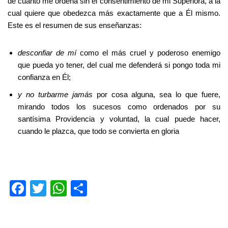
de cuanto me ordena sin el consentimiento de mi Superiora, a la
cual quiere que obedezca más exactamente que a Él mismo.
Este es el resumen de sus enseñanzas:
desconfiar de mí
como el más cruel y poderoso enemigo
que pueda yo tener, del cual me defenderá si pongo toda mi
confianza en Él;
y no turbarme jamás
por cosa alguna, sea lo que fuere,
mirando todos los sucesos como ordenados por su
santísima Providencia y voluntad, la cual puede hacer,
cuando le plazca, que todo se convierta en gloria
F
T
W
S
a
wi
h
h
c
tt
at
ar