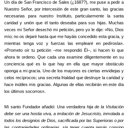
Un día de San Francisco de Sales (¿1687?), me puse a pedir a
Nuestro Señor, por intercesión de este gran santo, las gracias
necesarias para nuestro Instituto, particularmente la santa
caridad y unión que él tanto deseaba para sus hijas. Muchas
veces mi Señor desechó mi petición, pero yo le dije: «No, Dios
mío; no os dejaré hasta que me hayáis concedido esta gracia, y
mientras tenga voz y fuerzas las emplearé en pedírosla».
«Prometo oír tu petición –me respondió Él–, si hacen lo que
ahora te ordeno. Que cada una examine diligentemente en su
conciencia qué es lo que hay en ella que mayor obstáculo
oponga a mi gracia. Uno de los mayores es ciertas envidiejas y
celos recíprocos; una secreta frialdad que destruye la caridad y
hace inútiles mis gracias. Algunas de ellas recibirán en este día
los últimos socorros».
Mi santo Fundador añadió:
Una verdadera hija de la Visitación
debe ser una hostia viva, a imitación de Jesucristo, inmolada a
todos los designios de Dios, sacrificada por las Superioras o por
las contrariedades ordinarias, sin tener cuenta jamás consigo