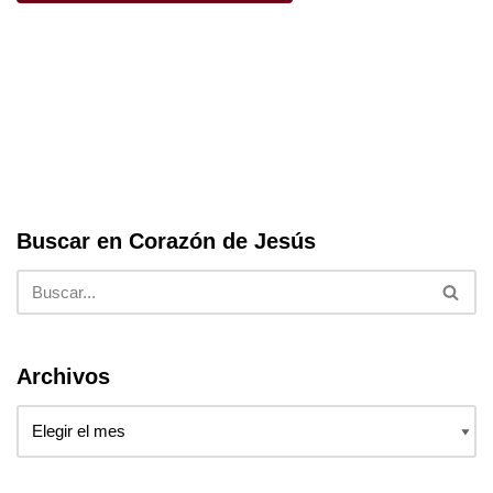
o
p
o
p
k
Buscar en Corazón de Jesús
Archivos