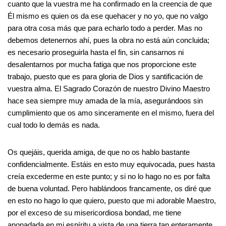
cuanto que la vuestra me ha confirmado en la creencia de que
Él mismo es quien os da ese quehacer y no yo, que no valgo
para otra cosa más que para echarlo todo a perder. Mas no
debemos detenernos ahí, pues la obra no está aún concluida;
es necesario proseguirla hasta el fin, sin cansarnos ni
desalentarnos por mucha fatiga que nos proporcione este
trabajo, puesto que es para gloria de Dios y santificación de
vuestra alma. El Sagrado Corazón de nuestro Divino Maestro
hace sea siempre muy amada de la mía, asegurándoos sin
cumplimiento que os amo sinceramente en el mismo, fuera del
cual todo lo demás es nada.
Os quejáis, querida amiga, de que no os hablo bastante
confidencialmente. Estáis en esto muy equivocada, pues hasta
creía excederme en este punto; y si no lo hago no es por falta
de buena voluntad. Pero hablándoos francamente, os diré que
en esto no hago lo que quiero, puesto que mi adorable Maestro,
por el exceso de su misericordiosa bondad, me tiene
anonadada en mi espíritu a vista de una tierra tan enteramente