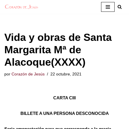
Saltar
al
contenido
Vida y obras de Santa
Margarita Mª de
Alacoque(XXXX)
por
Corazón de Jesús
22 octubre, 2021
CARTA CIII
BILLETE A UNA PERSONA DESCONOCIDA
Seria amonestación para que corresponda a la gracia.