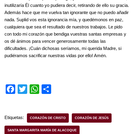
inutilizaría Él cuanto yo pudiera decir, retirando de ello su gracia.
Además hace que me vuelva tan ignorante que no puedo añadir
nada. Suplid vos esta ignorancia mía, y quedémonos en paz,
cualquiera que sea el resultado de nuestros trabajos. Le pido
con todo mi corazón que bendiga vuestras santas empresas y
os dé ánimos para vencer generosamente todas las
dificultades. ¡Cuán dichosas seríamos, mi querida Madre, si
pudiéramos sacrificar nuestras vidas por ello! Amén.
F
T
W
S
a
wi
h
h
c
tt
at
ar
e
er
s
e
Etiquetas:
CORAZÓN DE CRISTO
CORAZÓN DE JESÚS
b
A
SANTA MARGARITA MARÍA DE ALACOQUE