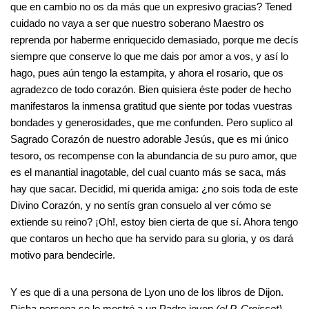
que en cambio no os da más que un expresivo gracias? Tened
cuidado no vaya a ser que nuestro soberano Maestro os
reprenda por haberme enriquecido demasiado, porque me decís
siempre que conserve lo que me dais por amor a vos, y así lo
hago, pues aún tengo la estampita, y ahora el rosario, que os
agradezco de todo corazón. Bien quisiera éste poder de hecho
manifestaros la inmensa gratitud que siente por todas vuestras
bondades y generosidades, que me confunden. Pero suplico al
Sagrado Corazón de nuestro adorable Jesús, que es mi único
tesoro, os recompense con la abundancia de su puro amor, que
es el manantial inagotable, del cual cuanto más se saca, más
hay que sacar. Decidid, mi querida amiga: ¿no sois toda de este
Divino Corazón, y no sentís gran consuelo al ver cómo se
extiende su reino? ¡Oh!, estoy bien cierta de que sí. Ahora tengo
que contaros un hecho que ha servido para su gloria, y os dará
motivo para bendecirle.
Y es que di a una persona de Lyon uno de los libros de Dijon.
Dicha persona se lo mostró a un Padre joven
(el P. Croisset)