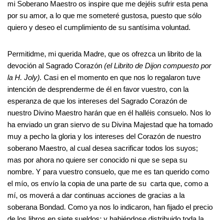
mi Soberano Maestro os inspire que me dejéis sufrir esta pena
por su amor, a lo que me someteré gustosa, puesto que sólo
quiero y deseo el cumplimiento de su santísima voluntad.
Permitidme, mi querida Madre, que os ofrezca un librito de la
devoción al Sagrado Corazón
(el Librito de Dijon compuesto por
la H. Joly).
Casi en el momento en que nos lo regalaron tuve
intención de desprenderme de él en favor vuestro, con la
esperanza de que los intereses del Sagrado Corazón de
nuestro Divino Maestro harán que en él halléis consuelo. Nos lo
ha enviado un gran siervo de su Divina Majestad que ha tomado
muy a pecho la gloria y los intereses del Corazón de nuestro
soberano Maestro, al cual desea sacrificar todos los suyos;
mas por ahora no quiere ser conocido ni que se sepa su
nombre. Y para vuestro consuelo, que me es tan querido como
el mío, os envío la copia de una parte de su carta que, como a
mí, os moverá a dar continuas acciones de gracias a la
soberana Bondad. Como ya nos lo indicaron, han fijado el precio
de los libros en siete sueldos; y habiéndose distribuido toda la