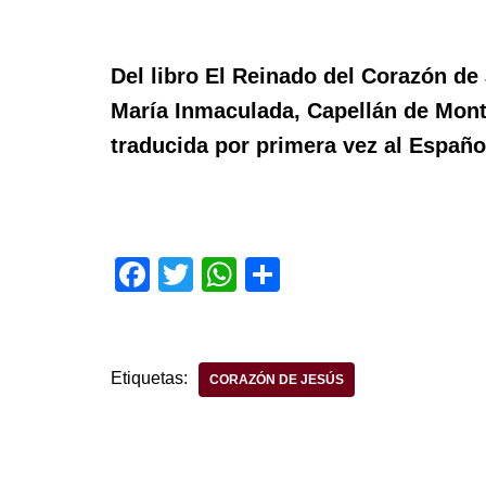
Del libro El Reinado del Corazón de 
María Inmaculada, Capellán de Mont
traducida por primera vez al Españo
F
T
W
S
a
wi
h
h
c
tt
at
ar
e
er
s
e
Etiquetas:
CORAZÓN DE JESÚS
b
A
o
p
o
p