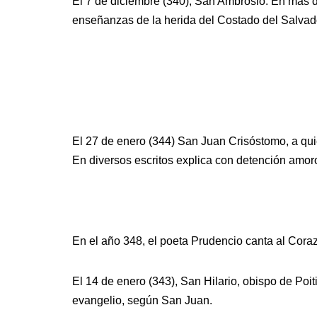
El 7 de diciembre (340), San Ambrosio. En más de
enseñanzas de la herida del Costado del Salvad
El 27 de enero (344) San Juan Crisóstomo, a qu
En diversos escritos explica con detención amoro
En el año 348, el poeta Prudencio canta al Cora
El 14 de enero (343), San Hilario, obispo de Poit
evangelio, según San Juan.