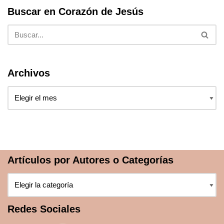
k
Buscar en Corazón de Jesús
Archivos
Artículos por Autores o Categorías
Redes Sociales