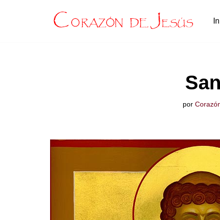
In
Saltar
al
contenido
San
por
Corazón