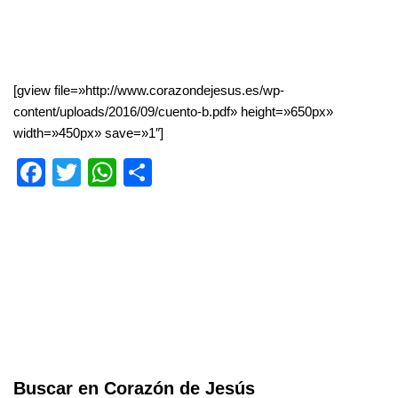
[gview file=»http://www.corazondejesus.es/wp-
content/uploads/2016/09/cuento-b.pdf» height=»650px»
width=»450px» save=»1″]
F
T
W
S
a
wi
h
h
c
tt
at
ar
e
er
s
e
b
A
o
p
o
p
k
Buscar en Corazón de Jesús