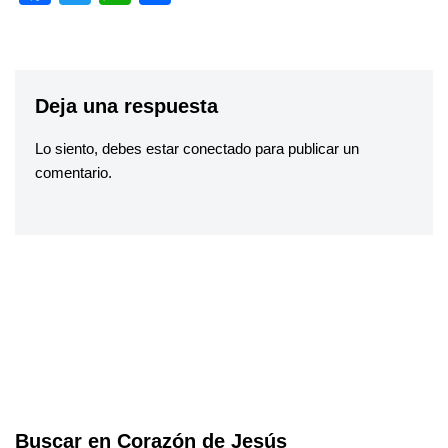
a
wi
h
h
c
tt
at
ar
e
er
s
e
Deja una respuesta
b
A
o
p
Lo siento, debes estar
conectado
para publicar un
o
p
comentario.
k
Buscar en Corazón de Jesús