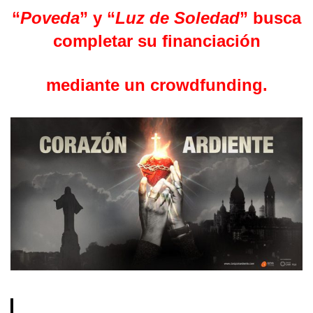
“
Poveda
” y “
Luz de Soledad
” busca
completar su financiación
mediante un crowdfunding.