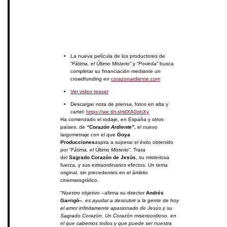
La nueva película de los productores de
“
Fátima, el Último Misterio
” y “
Poveda
” busca
completar su financiación mediante un
crowdfunding en
corazonardiente.com
Ver video teaser
Descargar nota de prensa, fotos en alta y
cartel:
https://we.tl/t-
sHdXA0qhXy
Ha comenzado el rodaje, en España y otros
países, de
“Corazón Ardiente”
, el nuevo
largometraje con el que
Goya
Producciones
aspira a superar el éxito obtenido
por “
Fátima, el Último Misterio
”. Trata
del
Sagrado
Corazón de Jesús
, su misteriosa
fuerza, y sus extraordinarios efectos. Un tema
original, sin precedentes en el ámbito
cinematográfico.
“
Nuestro objetivo
–afirma su director
Andrés
Garrigó–
, es ayudar a descubrir a la gente de hoy
el amor infinitamente apasionado de Jesús y su
Sagrado Corazón. Un Corazón misericordioso, en
el que cabemos todos y que puede ser nuestra