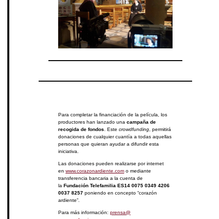
Para completar la financiación de la película, los
productores han lanzado una
campaña de
recogida de fondos
. Este
crowdfunding
, permitirá
donaciones de cualquier cuantía a todas aquellas
personas que quieran ayudar a difundir esta
iniciativa.
Las donaciones pueden realizarse por internet
en
www.corazonardiente.com
o mediante
transferencia bancaria a la cuenta de
la
Fundación Telefamilia ES14 0075 0349 4206
0037 8257
poniendo en concepto “corazón
ardiente”.
Para más información:
prensa@