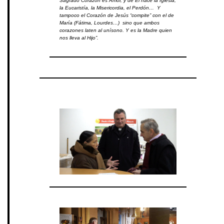
Sagrado Corazón es Amor, y de Él nace la Iglesia,
la Eucaristía, la Misericordia, el Perdón… Y
tampoco el Corazón de Jesús “compite” con el de
María (Fátima, Lourdes…) sino que ambos
corazones laten al unísono. Y es la Madre quien
nos lleva al Hijo”.