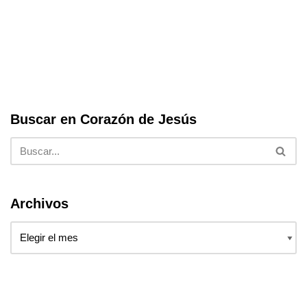
e
er
s
e
b
A
o
p
o
p
k
Buscar en Corazón de Jesús
Archivos