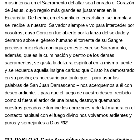
más intensa en el Sacramento del altar sea honrado el Corazón
de Jesús, cuyo regalo más grande es justamente en la
Eucaristía. De hecho, en el sacrificio eucarístico se inmola y
se recibe a nuestro Salvador siempre vivo para interceder por
nosotros, cuyo Corazón fue abierto por la lanza del soldado y
derramó sobre el género humano el torrente de su Sangre
preciosa, mezclada con agua; en este excelso Sacramento,
además, que es la culminación y centro de los demás
sacramentos, se gusta la dulzura espiritual en la misma fuente
y se recuerda aquella insigne caridad que Cristo ha demostrado
en su pasión; es necesario por tanto que – para usar las
palabras de San Juan Damasceno – nos acerquemos a él con
deseo ardiente… para que el fuego de nuestro deseo, recibido
como si fuera el ardor de una brasa, destruya quemando
nuestros pecados e ilumine los corazones y de tal manera en el
contacto habitual con el fuego divino nos volvamos ardientes y
puros y semejantes a Dios.
*32
*32 PABLO VI, Carta Apostólica
Investigabiles divitias