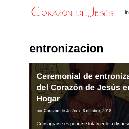
In
Saltar
al
contenido
entronizacion
Ceremonial de entroniz
del Corazón de Jesús e
Hogar
por
Corazón de Jesús
6 octubre, 2018
Consagrarse es ponerse totalmente a disposi