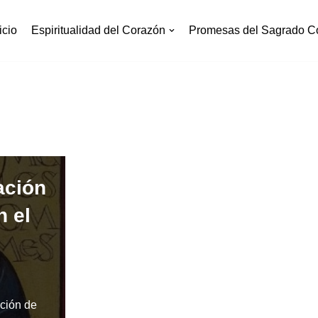
icio
Espiritualidad del Corazón
Promesas del Sagrado C
ación
n el
ción de