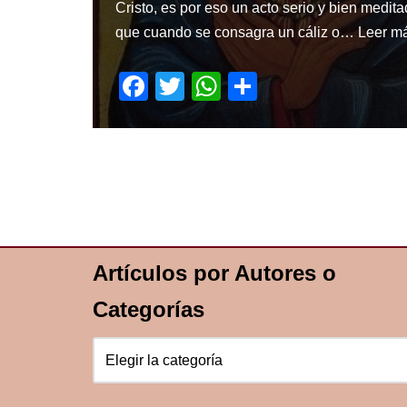
Cristo, es por eso un acto serio y bien medita
que cuando se consagra un cáliz o…
Leer m
F
T
W
S
a
wi
h
h
c
tt
at
ar
e
er
s
e
b
A
o
p
o
p
Artículos por Autores o
k
Categorías