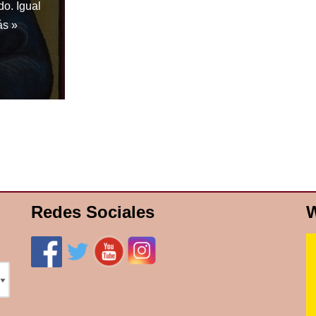
do. Igual
ás »
Redes Sociales
W