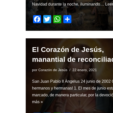
Navidad durante la noche, iluminando…
Lee
F
T
W
S
a
wi
h
h
c
tt
at
ar
e
er
s
e
El Corazón de Jesús,
b
A
o
p
manantial de reconcilia
o
p
por
Corazón de Jesús
22 enero, 2021
k
San Juan Pablo II Ángelus 24 junio de 2002
hermanos y hermanas! 1. El mes de junio est
marcado, de manera particular, por la devo
más »