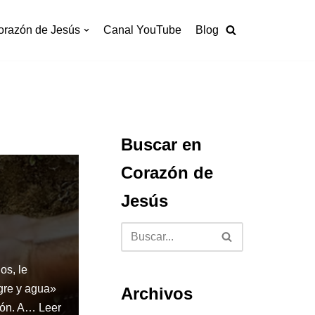
orazón de Jesús
Canal YouTube
Blog
Buscar en
Corazón de
Jesús
os, le
ngre y agua»
Archivos
ción. A…
Leer