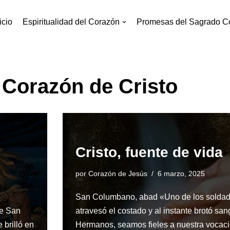
icio
Espiritualidad del Corazón
Promesas del Sagrado C
Corazón de Cristo
Cristo, fuente de vida
por
Corazón de Jesús
6 marzo, 2025
San Columbano, abad «Uno de los soldad
de San
atravesó el costado y al instante brotó sa
 brilló en
Hermanos, seamos fieles a nuestra voca