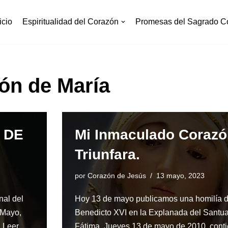
icio
Espiritualidad del Corazón
Promesas del Sagrado C
ón de María
 DE
Mi Inmaculado Corazó
Triunfara.
por
Corazón de Jesús
13 mayo, 2023
nal del
Hoy 13 de mayo publicamos una homilía d
 Mayo,
Benedicto XVI en la Explanada del Santua
…
Leer
Fátima, Jueves 13 de mayo de 2010, cont