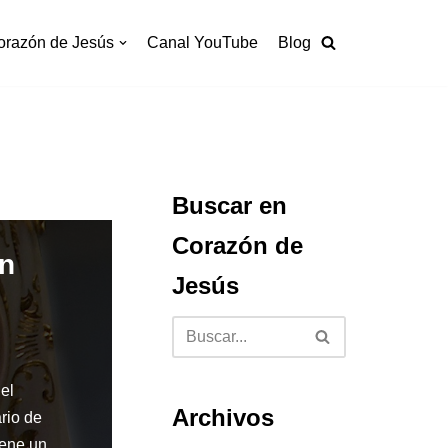
orazón de Jesús
Canal YouTube
Blog
Buscar en
Corazón de
n
Jesús
el
Archivos
rio de
iene un