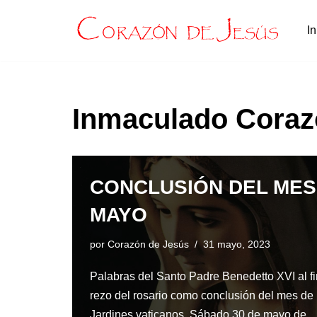
In
Saltar
al
contenido
Inmaculado Coraz
CONCLUSIÓN DEL MES
MAYO
por
Corazón de Jesús
31 mayo, 2023
Palabras del Santo Padre Benedetto XVI al fi
rezo del rosario como conclusión del mes de
Jardines vaticanos. Sábado 30 de mayo de