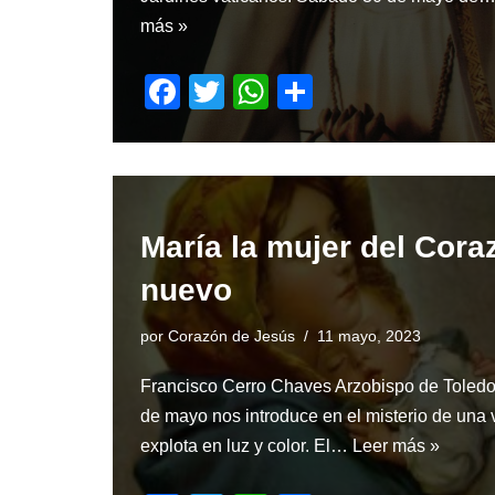
más »
F
T
W
S
a
wi
h
h
c
tt
at
ar
e
er
s
e
b
A
María la mujer del Cora
o
p
nuevo
o
p
k
por
Corazón de Jesús
11 mayo, 2023
Francisco Cerro Chaves Arzobispo de Toled
de mayo nos introduce en el misterio de una 
explota en luz y color. El…
Leer más »