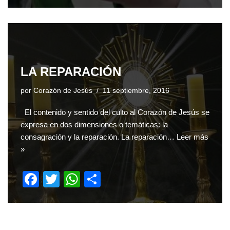
a
wi
h
h
c
tt
at
ar
e
er
s
e
b
A
o
p
LA REPARACIÓN
o
p
por
Corazón de Jesús
11 septiembre, 2016
k
El contenido y sentido del culto al Corazón de Jesús se
expresa en dos dimensiones o temáticas: la
consagración y la reparación. La reparación…
Leer más
»
F
T
W
S
a
wi
h
h
c
tt
at
ar
e
er
s
e