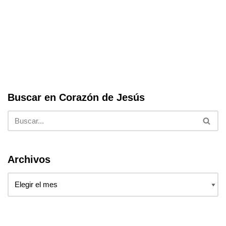
b
A
o
p
o
p
k
Buscar en Corazón de Jesús
Archivos