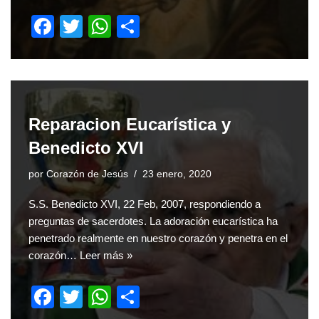
F
T
W
S
a
wi
h
h
c
tt
at
ar
e
er
s
e
b
A
Reparacion Eucarística y
o
p
Benedicto XVI
o
p
por
Corazón de Jesús
23 enero, 2020
k
S.S. Benedicto XVI, 22 Feb, 2007, respondiendo a
preguntas de sacerdotes. La adoración eucarística ha
penetrado realmente en nuestro corazón y penetra en el
corazón…
Leer más »
F
T
W
S