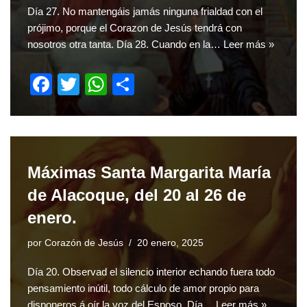
Día 27. No mantengáis jamás ninguna frialdad con el
prójimo, porque el Corazon de Jesús tendrá con
nosotros otra tanta. Día 28. Cuando en la…
Leer más »
F
T
W
S
a
wi
h
h
c
tt
at
ar
e
er
s
e
b
A
Máximas Santa Margarita María
o
p
de Alacoque, del 20 al 26 de
o
p
enero.
k
por
Corazón de Jesús
20 enero, 2025
Día 20. Observad el silencio interior echando fuera todo
pensamiento inútil, todo cálculo de amor propio para
disponeros á oír la voz del Esposo. Día…
Leer más »