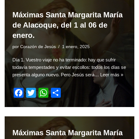
e
er
s
e
b
A
Máximas Santa Margarita María
o
p
de Alacoque, del 1 al 06 de
o
p
enero.
k
por
Corazón de Jesús
1 enero, 2025
Día 1. Vuestro viaje no ha terminado: hay que sufrir
todavía tempestades y evitar escollos: todos los días se
presenta alguno nuevo. Pero Jesús será…
Leer más »
F
T
W
S
a
wi
h
h
c
tt
at
ar
e
er
s
e
b
A
Máximas Santa Margarita María