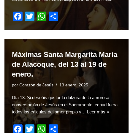
F
T
W
S
a
wi
h
h
c
tt
at
ar
e
er
s
e
b
A
Máximas Santa Margarita María
o
p
de Alacoque, del 13 al 19 de
o
p
enero.
k
por
Corazón de Jesús
13 enero, 2025
Día 13. Si deseáis gustar la dulzura de la amorosa
conversación de Jesús en el Sacramento, echad fuera
todos los cálculos del amor propio y…
Leer más »
F
T
W
S