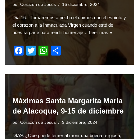
k
por
Corazón de Jesús
16 diciembre, 2024
Día 16. ‘Tomaremos a pecho el unirnos con el espíritu y
el corazon a la Inmaculada Virgen cuando esté de
nuestra parte para rendir homenaje…
Leer más »
F
T
W
S
a
wi
h
h
c
tt
at
ar
e
er
s
e
b
A
o
p
Máximas Santa Margarita María
o
p
de Alacoque, 9-15 de diciembre
k
por
Corazón de Jesús
9 diciembre, 2024
DÍA9. ¿Qué puede temer al morir una buena religiosa,