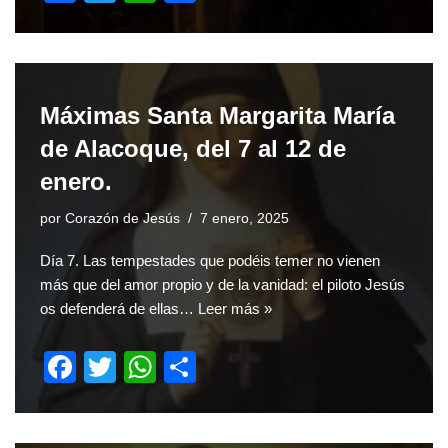
a
wi
h
h
c
tt
at
ar
e
er
s
e
b
A
Máximas Santa Margarita María
o
p
de Alacoque, del 7 al 12 de
o
p
enero.
k
por
Corazón de Jesús
7 enero, 2025
Día 7. Las tempestades que podéis temer no vienen
más que del amor propio y de la vanidad: el piloto Jesús
os defenderá de ellas…
Leer más »
F
T
W
S
a
wi
h
h
c
tt
at
ar