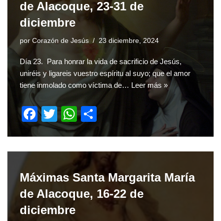
o
p
de Alacoque, 23-31 de
o
p
diciembre
k
por
Corazón de Jesús
23 diciembre, 2024
Día 23. Para honrar la vida de sacrificio de Jesús,
uniréis y ligareis vuestro espíritu al suyo; que el amor
tiene inmolado como víctima de…
Leer más »
F
T
W
S
a
wi
h
h
c
tt
at
ar
e
er
s
e
b
A
Máximas Santa Margarita María
o
p
de Alacoque, 16-22 de
o
p
diciembre