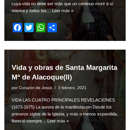
cuya vida no debe ser más que un continuo morir á sí
misma y todos los…
Leer más »
F
T
W
S
a
wi
h
h
c
tt
at
ar
e
er
s
e
b
A
Vida y obras de Santa Margarita
o
p
Mª de Alacoque(II)
o
p
por
Corazón de Jesús
3 febrero, 2021
k
VIDA LAS CUATRO PRINCIPALES REVELACIONES
(1673-1675) La aurora de la manifestación Desde los
primeros siglos de la Iglesia, y más o menos expandida,
floreció siempre…
Leer más »