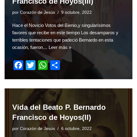
Francisco de Hoyos(III)
o
p
por
Corazón de Jesús
9 octubre, 2022
k
Hace el Novicio Votos del Bienio,y singularísimos
favores que recibe en este tiempo Los desamparos y
terribles tentaciones que padeció Bernardo en esta
ocasión, fueron…
Leer más »
F
T
W
S
a
wi
h
h
c
tt
at
ar
e
er
s
e
b
A
Vida del Beato P. Bernardo
o
p
Francisco de Hoyos(II)
o
p
por
Corazón de Jesús
6 octubre, 2022
k