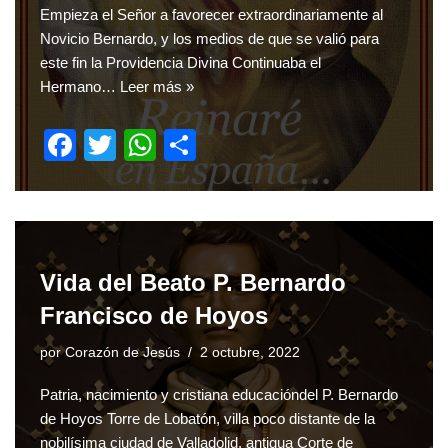
Empieza el Señor a favorecer extraordinariamente al
Novicio Bernardo, y los medios de que se valió para
este fin la Providencia Divina Continuaba el
Hermano…
Leer más »
F
T
W
S
a
wi
h
h
c
tt
at
ar
e
er
s
e
b
A
Vida del Beato P. Bernardo
o
p
Francisco de Hoyos
o
p
por
Corazón de Jesús
2 octubre, 2022
k
Patria, nacimiento y cristiana educacióndel P. Bernardo
de Hoyos Torre de Lobatón, villa poco distante de la
nobilísima ciudad de Valladolid, antigua Corte de