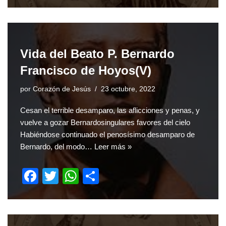
a
wi
h
h
c
tt
at
ar
e
er
s
e
b
A
Vida del Beato P. Bernardo
o
p
Francisco de Hoyos(V)
o
p
por
Corazón de Jesús
23 octubre, 2022
k
Cesan el terrible desamparo, las aflicciones y penas, y
vuelve a gozar Bernardosingulares favores del cielo
Habiéndose continuado el penosísimo desamparo de
Bernardo, del modo…
Leer más »
F
T
W
S
a
wi
h
h
c
tt
at
ar
e
er
s
e