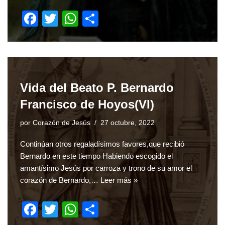
F
T
W
S
a
wi
h
h
c
tt
at
ar
e
er
s
e
b
A
Vida del Beato P. Bernardo
o
p
Francisco de Hoyos(VI)
o
p
por
Corazón de Jesús
27 octubre, 2022
k
Continúan otros regaladísimos favores,que recibió
Bernardo en este tiempo Habiendo escogido el
amantísimo Jesús por carroza y trono de su amor el
corazón de Bernardo,…
Leer más »
F
T
W
S