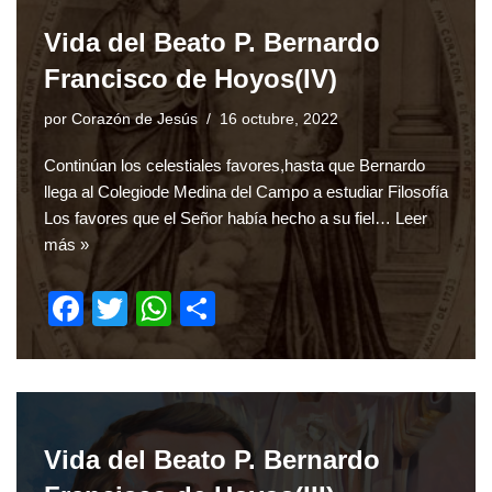
b
A
Vida del Beato P. Bernardo
o
p
Francisco de Hoyos(IV)
o
p
por
Corazón de Jesús
16 octubre, 2022
k
Continúan los celestiales favores,hasta que Bernardo
llega al Colegiode Medina del Campo a estudiar Filosofía
Los favores que el Señor había hecho a su fiel…
Leer
más »
F
T
W
S
a
wi
h
h
c
tt
at
ar
e
er
s
e
b
A
Vida del Beato P. Bernardo
o
p