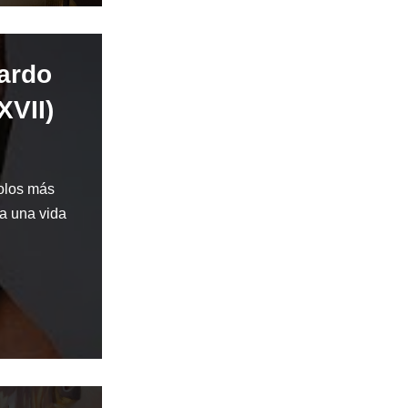
nardo
XVII)
olos más
 a una vida