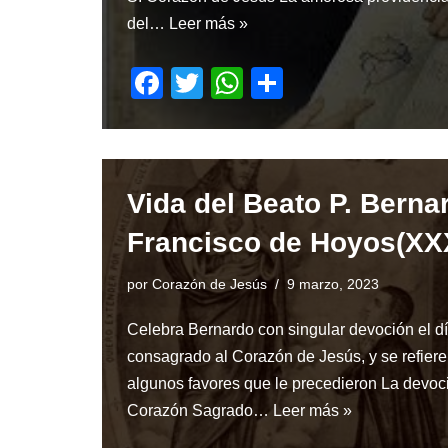
del…
Leer más »
F
T
W
S
a
wi
h
h
c
tt
at
ar
e
er
s
e
Vida del Beato P. Berna
b
A
o
p
Francisco de Hoyos(XXX
o
p
por
Corazón de Jesús
9 marzo, 2023
k
Celebra Bernardo con singular devoción el d
consagrado al Corazón de Jesús, y se refier
algunos favores que le precedieron La devoc
Corazón Sagrado…
Leer más »