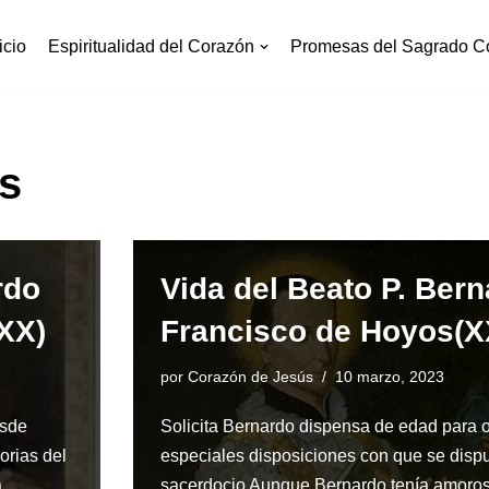
icio
Espiritualidad del Corazón
Promesas del Sagrado C
s
rdo
Vida del Beato P. Ber
XX)
Francisco de Hoyos(X
por
Corazón de Jesús
10 marzo, 2023
osde
Solicita Bernardo dispensa de edad para 
orias del
especiales disposiciones con que se dispu
a
sacerdocio Aunque Bernardo tenía amoro