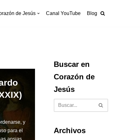
orazón de Jesús
Canal YouTube
Blog
Buscar en
Corazón de
nardo
Jesús
XXIX)
ordenarse, y
Archivos
so para el
sas ansias