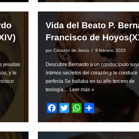
c
tt
at
ar
e
er
s
e
rdo
Vida del Beato P. Ber
b
A
o
p
XIV)
Francisco de Hoyos(X
o
p
por
Corazón de Jesús
9 febrero, 2023
k
 jesuitas
Descubre Bernardo a un condiscípulo suy
ús, y le
íntimos secretos del corazón,y le conduce
ncisco
perfecta Se hallaba en su año tercero de
teología…
Leer más »
F
T
W
S
a
wi
h
h
c
tt
at
ar
e
er
s
e