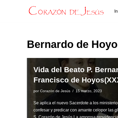
In
Saltar
al
contenido
Bernardo de Hoyo
Vida del Beato P. Berna
Francisco de Hoyos(XX
por
Corazón de Jesús
15 marzo, 2023
Se aplica el nuevo Sacerdote a los ministeri
confesar y predicar con amante celopor las gl
S. Corazón de Jesús La amorosa providenci