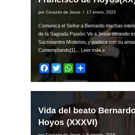
o
p
por
Corazón de Jesús
17 enero, 2023
k
Comunica el Señor a Bernardo muchas inteli
de la Sagrada Pasión: Ve a Jesús obrando e
Sacrosantos Misterios, y padece con su ama
Contemplando[1]…
Leer más »
F
T
W
S
a
wi
h
h
c
tt
at
ar
e
er
s
e
b
A
Vida del beato Bernard
o
p
Hoyos (XXXVI)
o
p
por
Corazón de Jesús
5 agosto, 2019