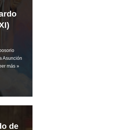
nardo
XI)
posorio
sa Asunción
eer más »
do de