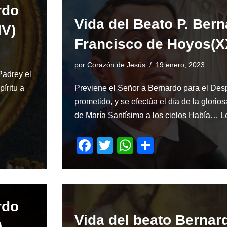
rdo
b
A
Vida del Beato P. Ber
o
p
IV)
Francisco de Hoyos(X
o
p
k
por
Corazón de Jesús
19 enero, 2023
Padrey el
íritu a
Previene el Señor a Bernardo para el Des
prometido, y se efectúa el día de la glorio
de María Santísima a los cielos Había…
L
F
T
W
S
a
wi
h
h
c
tt
at
ar
e
er
s
e
rdo
b
A
Vida del beato Bernar
o
p
)