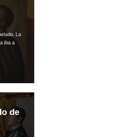
helado. La
na iba a
do de