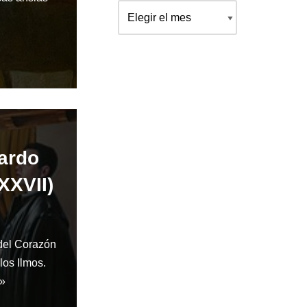
nardo
XXVII)
 del Corazón
los Ilmos.
 »