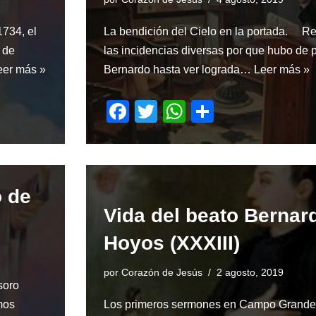
k
1734, el
La bendición del Cielo en la portada. Re
 de
las incidencias diversas por que hubo de p
eer más »
Bernardo hasta ver lograda…
Leer más »
F
T
W
S
a
wi
h
h
c
tt
at
ar
e
er
s
e
o de
b
A
Vida del beato Bernar
o
p
Hoyos (XXXIII)
o
p
k
por
Corazón de Jesús
2 agosto, 2019
soro
mos
Los primeros sermones en Campo Grande