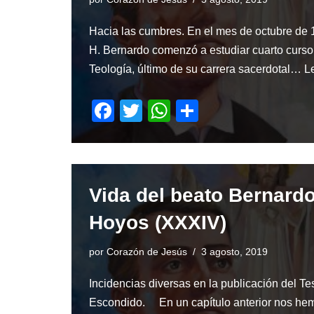
k
Hacia las cumbres. En el mes de octubre de 
H. Bernardo comenzó a estudiar cuarto curso
Teología, último de su carrera sacerdotal…
L
F
T
W
S
a
wi
h
h
c
tt
at
ar
e
er
s
e
Vida del beato Bernard
b
A
o
p
Hoyos (XXXIV)
o
p
por
Corazón de Jesús
3 agosto, 2019
k
Incidencias diversas en la publicación del Te
Escondido. En un capítulo anterior nos he