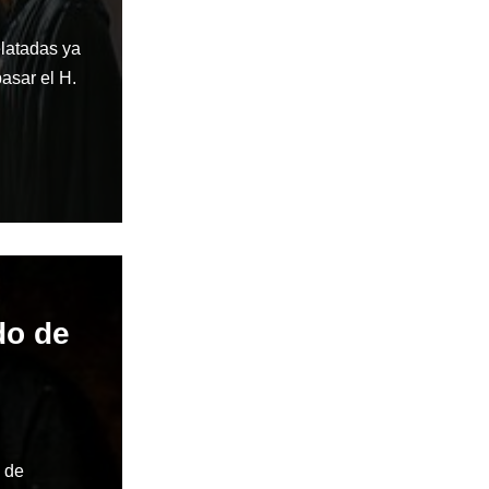
latadas ya
asar el H.
do de
 de