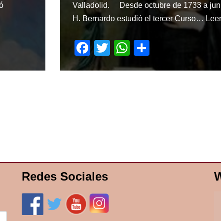
ió
Valladolid. Desde octubre de 1733 a juni
H. Bernardo estudió el tercer Curso…
Lee
F
T
W
S
a
wi
h
h
c
tt
at
ar
e
er
s
e
b
A
o
p
o
p
k
Redes Sociales
W