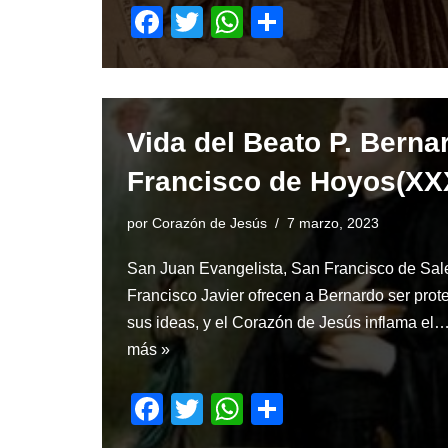
F
T
W
S
a
wi
h
h
c
tt
at
ar
e
er
s
e
Vida del Beato P. Berna
b
A
o
p
Francisco de Hoyos(XX
o
p
por
Corazón de Jesús
7 marzo, 2023
k
San Juan Evangelista, San Francisco de Sa
Francisco Javier ofrecen a Bernardo ser prot
sus ideas, y el Corazón de Jesús inflama el
más »
F
T
W
S
a
wi
h
h