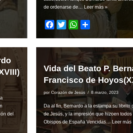
de ordenarse de…
Leer más »
F
T
W
S
a
wi
h
h
c
tt
at
ar
e
er
s
e
rdo
b
A
Vida del Beato P. Ber
o
p
VIII)
Francisco de Hoyos(X
o
p
k
por
Corazón de Jesús
8 marzo, 2023
ía
en
Da al fin, Bernardo a la estampa su librito
ión del
de Jesús, y la impresión que hizoen todos 
Obispos de España Vencidas…
Leer más