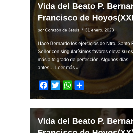
Vida del Beato P. Berna
b
A
o
p
Francisco de Hoyos(XX
o
p
por
Corazón de Jesús
31 enero, 2023
k
Hace Bernardo los ejercicios de Ntro. Santo 
Señor con singularísimos favores eleva su esp
más alto grado de perfección. Algunos días
antes…
Leer más »
F
T
W
S
a
wi
h
h
c
tt
at
ar
e
er
s
e
Vida del Beato P. Berna
b
A
o
p
Francisco de Hoyos(XX