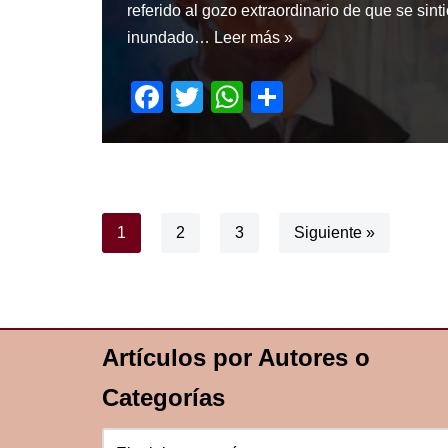
referido al gozo extraordinario de que se sint
inundado…
Leer más »
F
T
W
S
a
wi
h
h
c
tt
at
ar
e
er
s
e
b
A
1
2
3
Siguiente »
o
p
o
p
k
Artículos por Autores o
Categorías