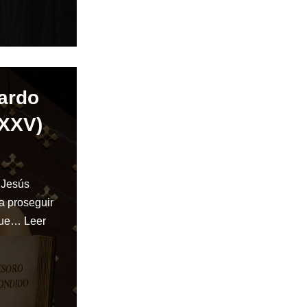
nardo
XXXV)
 Jesús
ra proseguir
 que…
Leer