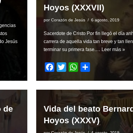
Hoyos (XXXVII)
o
p
k
por
Corazón de Jesús
6 agosto, 2019
gencias
stos
Sacerdote de Cristo Por fin llegó el día an
do Jesús
carrera de aquella vida tan breve y tan lle
terminar su primera fase.…
Leer más »
F
T
W
S
a
wi
h
h
c
tt
at
ar
e
er
s
e
b
A
o de
Vida del beato Bernar
o
p
Hoyos (XXXV)
o
p
por
Corazón de Jesús
4 agosto, 2019